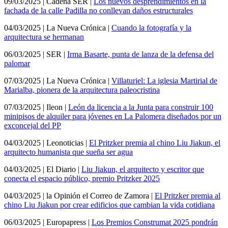
09/03/2025 | Cadena SER |
Los nuevos desprendimientos en la
fachada de la calle Padilla no conllevan daños estructurales
04/03/2025 | La Nueva Crónica |
Cuando la fotografía y la
arquitectura se hermanan
06/03/2025 | SER |
Irma Basarte, punta de lanza de la defensa del
palomar
07/03/2025 | La Nueva Crónica |
Villaturiel: La iglesia Martirial de
Marialba, pionera de la arquitectura paleocristina
07/03/2025 | Ileon |
León da licencia a la Junta para construir 100
minipisos de alquiler para jóvenes en La Palomera diseñados por un
exconcejal del PP
04/03/2025 | Leonoticias |
El Pritzker premia al chino Liu Jiakun, el
arquitecto humanista que sueña ser agua
04/03/2025 | El Diario |
Liu Jiakun, el arquitecto y escritor que
conecta el espacio público, premio Pritzker 2025
04/03/2025 | la Opinión el Correo de Zamora |
El Pritzker premia al
chino Liu Jiakun por crear edificios que cambian la vida cotidiana
06/03/2025 | Europapress |
Los Premios Construmat 2025 pondrán