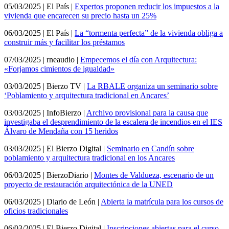
05/03/2025 | El País |
Expertos proponen reducir los impuestos a la
vivienda que encarecen su precio hasta un 25%
06/03/2025 | El País |
La “tormenta perfecta” de la vivienda obliga a
construir más y facilitar los préstamos
07/03/2025 | rneaudio |
Empecemos el día con Arquitectura:
«Forjamos cimientos de igualdad»
03/03/2025 | Bierzo TV |
La RBALE organiza un seminario sobre
‘Poblamiento y arquitectura tradicional en Ancares’
03/03/2025 | InfoBierzo |
Archivo provisional para la causa que
investigaba el desprendimiento de la escalera de incendios en el IES
Álvaro de Mendaña con 15 heridos
03/03/2025 | El Bierzo Digital |
Seminario en Candín sobre
poblamiento y arquitectura tradicional en los Ancares
06/03/2025 | BierzoDiario |
Montes de Valdueza, escenario de un
proyecto de restauración arquitectónica de la UNED
06/03/2025 | Diario de León |
Abierta la matrícula para los cursos de
oficios tradicionales
06/03/2025 | El Bierzo Digital |
Inscripciones abiertas para el curso