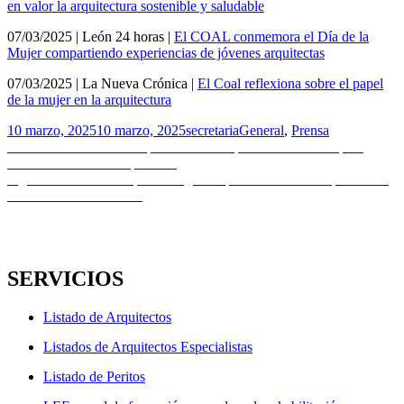
en valor la arquitectura sostenible y saludable
07/03/2025 | León 24 horas |
El COAL conmemora el Día de la
Mujer compartiendo experiencias de jóvenes arquitectas
07/03/2025 | La Nueva Crónica |
El Coal reflexiona sobre el papel
de la mujer en la arquitectura
Publicado
Autor
Categorías
10 marzo, 2025
10 marzo, 2025
secretaria
General
,
Prensa
el
Navegación
Entrada
Anterior
Última semana para inscribirte | Concurso Tvitec para
anterior:
remodelar su sede corporativa
de
Entrada
Siguiente
Descuentos para colegiados | REBUILD 2025 | 23-25 de
entradas
siguiente:
abril en IFEMA Madrid
SERVICIOS
Listado de Arquitectos
Listados de Arquitectos Especialistas
Listado de Peritos