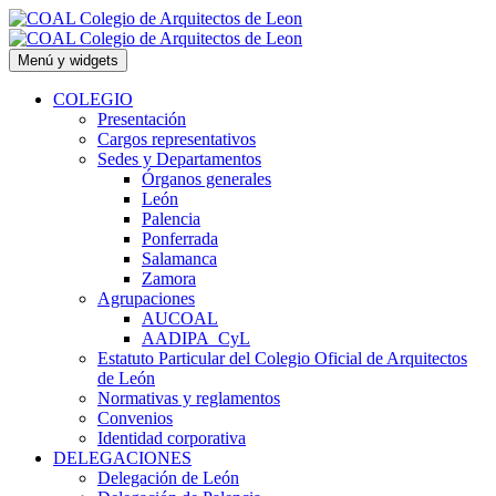
Saltar
al
contenido
Menú y widgets
COLEGIO
Presentación
Cargos representativos
Sedes y Departamentos
Órganos generales
León
Palencia
Ponferrada
Salamanca
Zamora
Agrupaciones
AUCOAL
AADIPA_CyL
Estatuto Particular del Colegio Oficial de Arquitectos
de León
Normativas y reglamentos
Convenios
Identidad corporativa
DELEGACIONES
Delegación de León