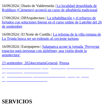
16/09/2024 | Diario de Valderrueda |
La localidad despoblada de
Rodillazo (Cármenes) acogerá un curso de albañilería tradicional
17/09/2024 | DPArquitectura |
La rehabilitación y el refuerzo de
forjados con soluciones ligeras en el curso online de Laterlite del 26
de septiembre
16/09/2024 | El Norte de Castilla |
La reforma de la villa romana de
La Tejada busca ser un estímulo al creciente turismo
16/09/2024 | Europapress |
Salamanca acoge la jornada ‘Proyectar
espacios para personas con alzhéimer, una visión desde la
arquitectura’
Publicado
Autor
Categorías
23 septiembre, 2024
secretaria
General
,
Prensa
el
Navegación
Entrada
Anterior
La rehabilitación protagonizará la próxima edición de
anterior:
Espacio NAN, el 16 de octubre
de
Entrada
Siguiente
Licitación | Estudio de viabilidad y anteproyecto |
entradas
siguiente:
Diputación Provincial de León
SERVICIOS