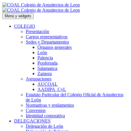
Saltar
al
contenido
Menú y widgets
COLEGIO
Presentación
Cargos representativos
Sedes y Departamentos
Órganos generales
León
Palencia
Ponferrada
Salamanca
Zamora
Agrupaciones
AUCOAL
AADIPA_CyL
Estatuto Particular del Colegio Oficial de Arquitectos
de León
Normativas y reglamentos
Convenios
Identidad corporativa
DELEGACIONES
Delegación de León