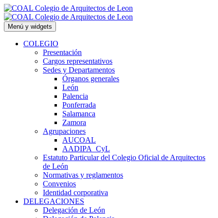
Saltar
al
contenido
Menú y widgets
COLEGIO
Presentación
Cargos representativos
Sedes y Departamentos
Órganos generales
León
Palencia
Ponferrada
Salamanca
Zamora
Agrupaciones
AUCOAL
AADIPA_CyL
Estatuto Particular del Colegio Oficial de Arquitectos
de León
Normativas y reglamentos
Convenios
Identidad corporativa
DELEGACIONES
Delegación de León