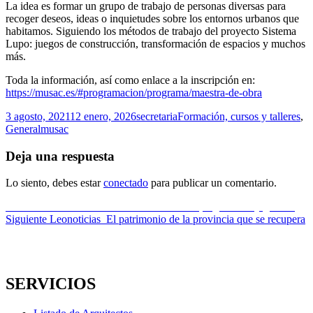
La idea es formar un grupo de trabajo de personas diversas para
recoger deseos, ideas o inquietudes sobre los entornos urbanos que
habitamos. Siguiendo los métodos de trabajo del proyecto Sistema
Lupo: juegos de construcción, transformación de espacios y muchos
más.
Toda la información, así como enlace a la inscripción en:
https://musac.es/#programacion/programa/maestra-de-obra
Publicado
Autor
Categorías
3 agosto, 2021
12 enero, 2026
secretaria
Formación, cursos y talleres
,
el
Etiquetas
General
musac
Deja una respuesta
Lo siento, debes estar
conectado
para publicar un comentario.
Navegación
Entrada
Anterior
COACYLE – Curso de urbanismo, legislación y gestión
anterior:
Entrada
Siguiente
Leonoticias_El patrimonio de la provincia que se recupera
de
siguiente:
entradas
SERVICIOS