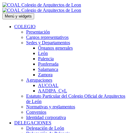
Saltar
al
contenido
Menú y widgets
COLEGIO
Presentación
Cargos representativos
Sedes y Departamentos
Órganos generales
León
Palencia
Ponferrada
Salamanca
Zamora
Agrupaciones
AUCOAL
AADIPA_CyL
Estatuto Particular del Colegio Oficial de Arquitectos
de León
Normativas y reglamentos
Convenios
Identidad corporativa
DELEGACIONES
Delegación de León