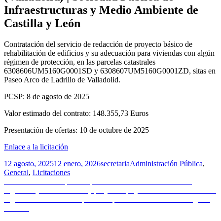
Infraestructuras y Medio Ambiente de
Castilla y León
Contratación del servicio de redacción de proyecto básico de
rehabilitación de edificios y su adecuación para viviendas con algún
régimen de protección, en las parcelas catastrales
6308606UM5160G0001SD y 6308607UM5160G0001ZD, sitas en
Paseo Arco de Ladrillo de Valladolid.
PCSP: 8 de agosto de 2025
Valor estimado del contrato: 148.355,73 Euros
Presentación de ofertas: 10 de octubre de 2025
Enlace a la licitación
Publicado
Autor
Categorías
12 agosto, 2025
12 enero, 2026
secretaria
Administración Pública
,
el
General
,
Licitaciones
Navegación
Entrada
Anterior
Licitación pública | Asistencia técnica en materia de
anterior:
seguridad y salud en obras y proyectos | Ayuntamiento de Valladolid
de
Entrada
Siguiente
Noticias de Arquitectura | Semana del 11 al 18 de agosto
entradas
siguiente:
de 2025