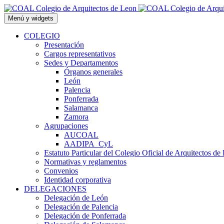
Saltar
al
Menú y widgets
contenido
COLEGIO
Presentación
Cargos representativos
Sedes y Departamentos
Órganos generales
León
Palencia
Ponferrada
Salamanca
Zamora
Agrupaciones
AUCOAL
AADIPA_CyL
Estatuto Particular del Colegio Oficial de Arquitectos de
Normativas y reglamentos
Convenios
Identidad corporativa
DELEGACIONES
Delegación de León
Delegación de Palencia
Delegación de Ponferrada