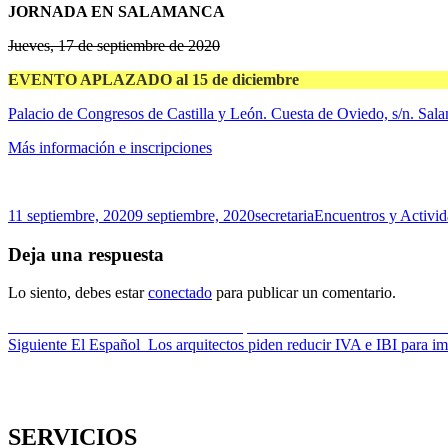
JORNADA EN SALAMANCA
Jueves, 17 de septiembre de 2020
EVENTO APLAZADO
al 15 de diciembre
Palacio de Congresos de Castilla y León. Cuesta de Oviedo, s/n. Sal
Más información e inscripciones
Publicado
Autor
Categorías
11 septiembre, 2020
9 septiembre, 2020
secretaria
Encuentros y Activi
el
Deja una respuesta
Lo siento, debes estar
conectado
para publicar un comentario.
Navegación
Entrada
Anterior
Webinars de AEPC: Claves para la correcta colocación de a
anterior:
Entrada
Siguiente
El Español_Los arquitectos piden reducir IVA e IBI para imp
de
siguiente:
entradas
SERVICIOS