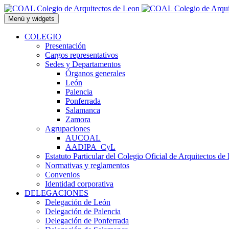
Saltar
al
Menú y widgets
contenido
COLEGIO
Presentación
Cargos representativos
Sedes y Departamentos
Órganos generales
León
Palencia
Ponferrada
Salamanca
Zamora
Agrupaciones
AUCOAL
AADIPA_CyL
Estatuto Particular del Colegio Oficial de Arquitectos de
Normativas y reglamentos
Convenios
Identidad corporativa
DELEGACIONES
Delegación de León
Delegación de Palencia
Delegación de Ponferrada