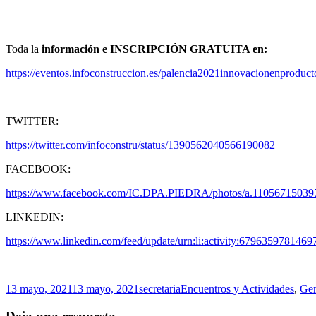
Toda la
información e INSCRIPCIÓN GRATUITA en:
https://eventos.infoconstruccion.es/palencia2021innovacionenproduct
TWITTER:
https://twitter.com/infoconstru/status/1390562040566190082
FACEBOOK:
https://www.facebook.com/IC.DPA.PIEDRA/photos/a.1105671503
LINKEDIN:
https://www.linkedin.com/feed/update/urn:li:activity:679635978146
Publicado
Autor
Categorías
13 mayo, 2021
13 mayo, 2021
secretaria
Encuentros y Actividades
,
Gen
el