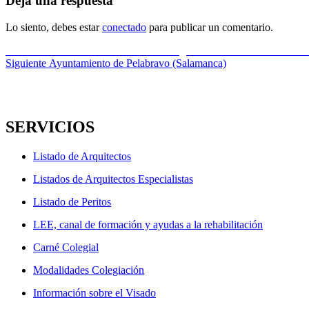
Deja una respuesta
Lo siento, debes estar
conectado
para publicar un comentario.
Navegación
Entrada
Anterior
5ª Sesión – Talleres Online Programa EFPA de educación fi
anterior:
Entrada
Siguiente
Ayuntamiento de Pelabravo (Salamanca)
de
siguiente:
entradas
SERVICIOS
Listado de Arquitectos
Listados de Arquitectos Especialistas
Listado de Peritos
LEE, canal de formación y ayudas a la rehabilitación
Carné Colegial
Modalidades Colegiación
Información sobre el Visado