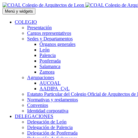
Saltar
al
Menú y widgets
contenido
COLEGIO
Presentación
Cargos representativos
Sedes y Departamentos
Órganos generales
León
Palencia
Ponferrada
Salamanca
Zamora
Agrupaciones
AUCOAL
AADIPA_CyL
Estatuto Particular del Colegio Oficial de Arquitectos de
Normativas y reglamentos
Convenios
Identidad corporativa
DELEGACIONES
Delegación de León
Delegación de Palencia
Delegación de Ponferrada