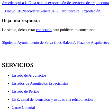
Accede aquí a la Guía para la exportación de servicios de arquitectura.
Publicado
Autor
Categorías
Etiquetas
13 mayo, 2019
secretaria
General
ACE
,
arquitectura
,
Exportación
el
Deja una respuesta
Lo siento, debes estar
conectado
para publicar un comentario.
Navegación
Entrada
Anterior
DPA Fórum Galicia 2019
anterior:
Entrada
Siguiente
Ayuntamiento de Selva (Illes Balears). Plaza de Arquitecto/
de
siguiente:
entradas
SERVICIOS
Listado de Arquitectos
Listados de Arquitectos Especialistas
Listado de Peritos
LEE, canal de formación y ayudas a la rehabilitación
Carné Colegial