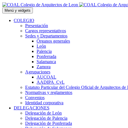
Saltar
al
Menú y widgets
contenido
COLEGIO
Presentación
Cargos representativos
Sedes y Departamentos
Órganos generales
León
Palencia
Ponferrada
Salamanca
Zamora
Agrupaciones
AUCOAL
AADIPA_CyL
Estatuto Particular del Colegio Oficial de Arquitectos de
Normativas y reglamentos
Convenios
Identidad corporativa
DELEGACIONES
Delegación de León
Delegación de Palencia
Delegación de Ponferrada