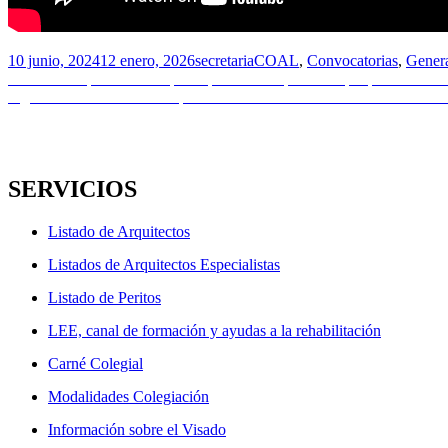
Publicado
Autor
Categorías
10 junio, 2024
12 enero, 2026
secretaria
COAL
,
Convocatorias
,
Gener
el
Navegación
Entrada
Anterior
Empleo Público | Una plaza de Arquitecto/a | Diputación Pro
anterior:
Entrada
Siguiente
Curso de verano | EL PATRIMONIO INDUSTRIAL
de
siguiente:
entradas
SERVICIOS
Listado de Arquitectos
Listados de Arquitectos Especialistas
Listado de Peritos
LEE, canal de formación y ayudas a la rehabilitación
Carné Colegial
Modalidades Colegiación
Información sobre el Visado