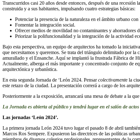
Transcurridos casi 20 años desde entonces, después de una recesión l
construida y a sus habitantes, impulsando cuatro estrategias básicas:
Potenciar la presencia de la naturaleza en el ámbito urbano con 
Fomentar la integración social.
Ofrecer medios de movilidad no contaminantes y ahorradores d
Priorizar la polifuncionalidad y la integración de la actividad e
Bajo esta perspectiva, un equipo de arquitectos ha tomado la iniciativ
que necesitamos y queremos. Se trata del triángulo delimitado por la c
amurallado y el Ensanche. Aquí se implantó la frustrada Fábrica de Hi
Actualmente, alberga el más importante y concentrado conjunto de equip
arquitectónica y urbanística.
En esta segunda Jornada de ‘León 2024. Pensar
colectivament
e la ci
este retazo de la ciudad. La presentación correrá a cargo de los arqui
Posteriormente a la exposición, arrancará una mesa de debate a la qu
La Jornada es abierta al público y tendrá lugar en el salón de actos 
Las jornadas ‘León 2024’.
La primera jornada León 2024 tuvo lugar el pasado 8 de abril también 
Marcos Ros Sempere. Expusieron las directrices de las políticas urb
miembros de diversos colegios profesionales, representantes de la corp