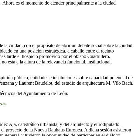
e. Ahora es el momento de atender principalmente a la ciudad
 la ciudad, con el propósito de abrir un debate social sobre la ciudad
icado en una posición estratégica, a caballo entre el recinto
más tarde el hospicio promovido por el obispo Cuadrillero.
está a la altura de la relevancia funcional, institucional,
 opinión pública, entidades e instituciones sobre capacidad potencial de
Lorenzana y Laurent Baudelot, del estudio de arquitectura M. Vilo Bach.
 técnicos del Ayuntamiento de León.
ras.
ez Aja, catedrático urbanista, y del arquitecto y eurodiputado
 el proyecto de la Nueva Bauhaus Europea. A dicha sesión asistieron
n general, y tuvieron la oportunidad de participar en el diálogo