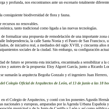
arga y profunda, nos encontramos ante un escenario totalmente diferent
la consiguiente biodiversidad de flora y fauna.
e recursos no renovables.
conómica, tanto tradicional como ligada a las nuevas tecnologías.
a de formalizar una propuesta de remodelación de una importante zona de
alle Independencia, la calle Santa Nonia y el Paseo de San Francisco, ub
lados, de iniciativa real, a mediados del siglo XVIII, y cincuenta años 
amientos sociales de la ciudad. Sin embargo, su configuración actual no 
udad de futuro se presenta esta iniciativa, encaminada a sensibilizar a la
tectos y autores de la propuesta: Eloy Algorri García, junto a Ricardo 
e se sumarán la arquitecta Begoña Gonzalo y el ingeniero Juan Herrero,
del Colegio Oficial de Arquitectos de León, el 13 de junio a las 18 ho
en el Colegio de Arquitectos, y contó con los ponentes Agustín Hernánd
anas nacionales y europeas, amparadas por la Agenda Urbana Española y
oración municipal y de la Junta de Castilla y León y así como público e