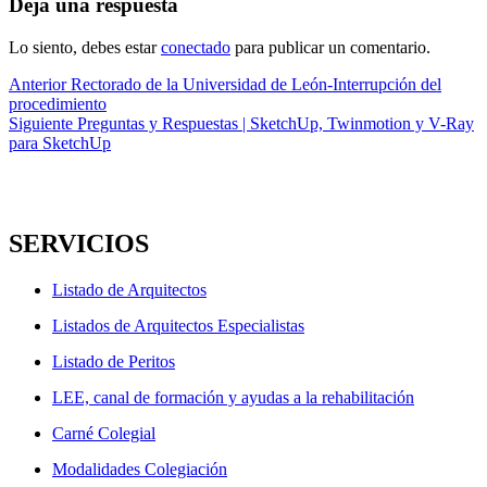
Deja una respuesta
Lo siento, debes estar
conectado
para publicar un comentario.
Navegación
Entrada
Anterior
Rectorado de la Universidad de León-Interrupción del
anterior:
procedimiento
de
Entrada
Siguiente
Preguntas y Respuestas | SketchUp, Twinmotion y V-Ray
entradas
siguiente:
para SketchUp
SERVICIOS
Listado de Arquitectos
Listados de Arquitectos Especialistas
Listado de Peritos
LEE, canal de formación y ayudas a la rehabilitación
Carné Colegial
Modalidades Colegiación