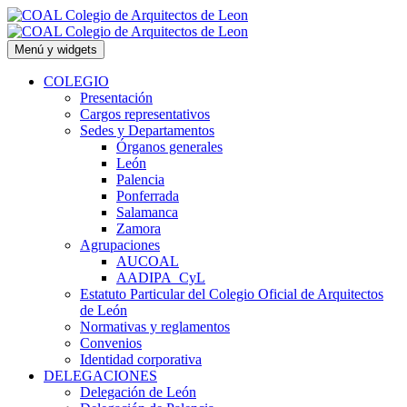
Saltar
al
contenido
Menú y widgets
COLEGIO
Presentación
Cargos representativos
Sedes y Departamentos
Órganos generales
León
Palencia
Ponferrada
Salamanca
Zamora
Agrupaciones
AUCOAL
AADIPA_CyL
Estatuto Particular del Colegio Oficial de Arquitectos
de León
Normativas y reglamentos
Convenios
Identidad corporativa
DELEGACIONES
Delegación de León