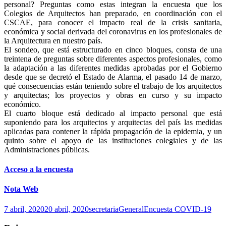
personal? Preguntas como estas integran la encuesta que los
Colegios de Arquitectos han preparado, en coordinación con el
CSCAE, para conocer el impacto real de la crisis sanitaria,
económica y social derivada del coronavirus en los profesionales de
la Arquitectura en nuestro país.
El sondeo, que está estructurado en cinco bloques, consta de una
treintena de preguntas sobre diferentes aspectos profesionales, como
la adaptación a las diferentes medidas aprobadas por el Gobierno
desde que se decretó el Estado de Alarma, el pasado 14 de marzo,
qué consecuencias están teniendo sobre el trabajo de los arquitectos
y arquitectas; los proyectos y obras en curso y su impacto
económico.
El cuarto bloque está dedicado al impacto personal que está
suponiendo para los arquitectos y arquitectas del país las medidas
aplicadas para contener la rápida propagación de la epidemia, y un
quinto sobre el apoyo de las instituciones colegiales y de las
Administraciones públicas.
Acceso a la encuesta
Nota Web
Publicado
Autor
Categorías
Etiquetas
7 abril, 2020
20 abril, 2020
secretaria
General
Encuesta COVID-19
el