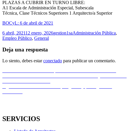
PLAZAS A CUBRIR EN TURNO LIBRE:
A1 Escala de Administración Especial, Subescala
Técnica, Clase Técnicos Superiores 1 Arquitecto/a Superior
BOCyL: 6 de abril de 2021
Publicado
Autor
Categorías
6 abril, 2021
12 enero, 2026
gestion1sa
Administración Pública
,
el
Empleo Público
,
General
Deja una respuesta
Lo siento, debes estar
conectado
para publicar un comentario.
Navegación
Entrada
Anterior
Concurso de ideas para la selección de soluciones de
anterior:
reurbanización del “ARRU del Barrio Pinilla” del Ayuntamiento de
de
San Andrés del Rabanedo
entradas
Entrada
Siguiente
Curso: Rehabilitación, diagnosis y patología de la
siguiente:
edificación
SERVICIOS