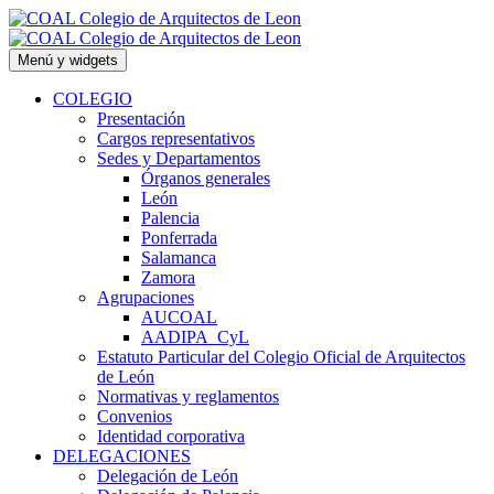
Saltar
al
contenido
Menú y widgets
COLEGIO
Presentación
Cargos representativos
Sedes y Departamentos
Órganos generales
León
Palencia
Ponferrada
Salamanca
Zamora
Agrupaciones
AUCOAL
AADIPA_CyL
Estatuto Particular del Colegio Oficial de Arquitectos
de León
Normativas y reglamentos
Convenios
Identidad corporativa
DELEGACIONES
Delegación de León