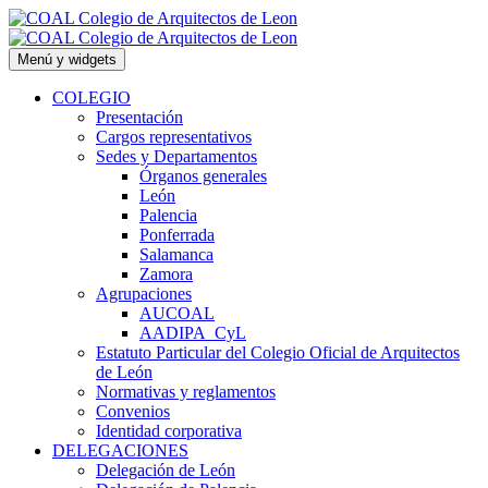
Saltar
al
contenido
Menú y widgets
COLEGIO
Presentación
Cargos representativos
Sedes y Departamentos
Órganos generales
León
Palencia
Ponferrada
Salamanca
Zamora
Agrupaciones
AUCOAL
AADIPA_CyL
Estatuto Particular del Colegio Oficial de Arquitectos
de León
Normativas y reglamentos
Convenios
Identidad corporativa
DELEGACIONES
Delegación de León