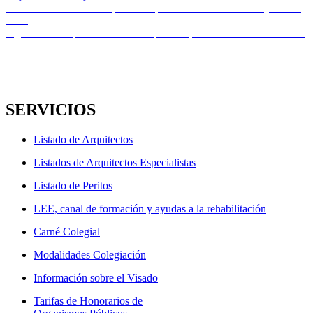
el
Navegación
Entrada
Anterior
Noticias de Arquitectura | Semana del 16 al 23 de junio de
anterior:
2025
de
Entrada
Siguiente
La Opinión de Zamora | Los arquitectos lideran la defensa
entradas
siguiente:
del patrimonio￼
SERVICIOS
Listado de Arquitectos
Listados de Arquitectos Especialistas
Listado de Peritos
LEE, canal de formación y ayudas a la rehabilitación
Carné Colegial
Modalidades Colegiación
Información sobre el Visado
Tarifas de Honorarios de