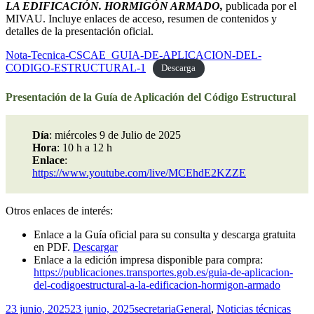
LA EDIFICACIÓN. HORMIGÓN ARMADO,
publicada por el
MIVAU. Incluye enlaces de acceso, resumen de contenidos y
detalles de la presentación oficial.
Nota-Tecnica-CSCAE_GUIA-DE-APLICACION-DEL-
CODIGO-ESTRUCTURAL-1
Descarga
Presentación de la Guía de Aplicación del Código Estructural
Día
: miércoles 9 de Julio de 2025
Hora
: 10 h a 12 h
Enlace
:
https://www.youtube.com/live/MCEhdE2KZZE
Otros enlaces de interés:
Enlace a la Guía oficial para su consulta y descarga gratuita
en PDF.
Descargar
Enlace a la edición impresa disponible para compra:
https://publicaciones.transportes.gob.es/guia-de-aplicacion-
del-codigoestructural-a-la-edificacion-hormigon-armado
Publicado
Autor
Categorías
23 junio, 2025
23 junio, 2025
secretaria
General
,
Noticias técnicas