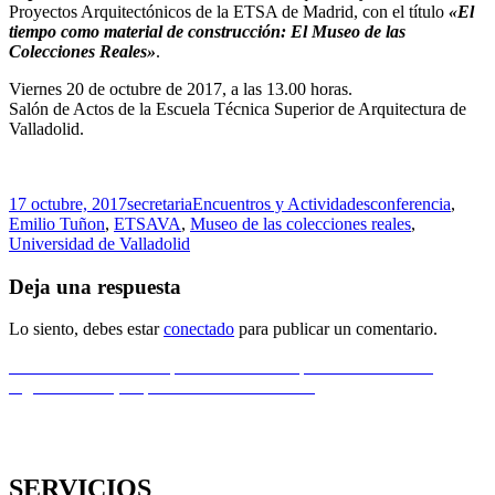
Proyectos Arquitectónicos de la ETSA de Madrid, con el título
«El
tiempo como material de construcción: El Museo de las
Colecciones Reales»
.
Viernes 20 de octubre de 2017, a las 13.00 horas.
Salón de Actos de la Escuela Técnica Superior de Arquitectura de
Valladolid.
Publicado
Autor
Categorías
Etiquetas
17 octubre, 2017
secretaria
Encuentros y Actividades
conferencia
,
el
Emilio Tuñon
,
ETSAVA
,
Museo de las colecciones reales
,
Universidad de Valladolid
Deja una respuesta
Lo siento, debes estar
conectado
para publicar un comentario.
Navegación
Entrada
Anterior
Concurso Utópico de Viviendas para recién nacidos
anterior:
Entrada
Siguiente
León, Capital Gastronómica 2018
de
siguiente:
entradas
SERVICIOS