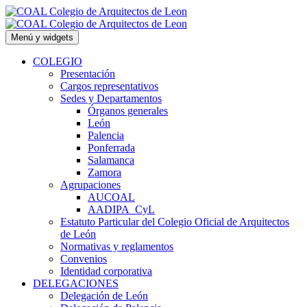
Saltar
al
contenido
Menú y widgets
COLEGIO
Presentación
Cargos representativos
Sedes y Departamentos
Órganos generales
León
Palencia
Ponferrada
Salamanca
Zamora
Agrupaciones
AUCOAL
AADIPA_CyL
Estatuto Particular del Colegio Oficial de Arquitectos
de León
Normativas y reglamentos
Convenios
Identidad corporativa
DELEGACIONES
Delegación de León