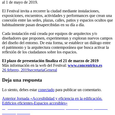
al 1 de mayo de 2019.
El Festival invita a recorrer la ciudad mediante instalaciones,
exposiciones, encuentros, actividades y performances que crean una
conexión entre las sedes, plazas, calles, patios y espacios ocultos que
habitualmente pasan desapercibidas en su día a día.
Cada instalación está creada por equipos de arquitectos y/o
diseñadores que proponen, experimentan y exploran nuevos campos
del diseño del entorno. De esta forma, se establece un diálogo entre
el patrimonio y la arquitectura contemporánea que busca activar la
reflexión de los ciudadanos sobre los espacios.
El plazo de presentación finaliza el 21 de marzo de 2019
Más información en la web del Festival:
www.concentrico.es
Publicado
Autor
Categorías
26 febrero, 2019
secretaria
General
el
Deja una respuesta
Lo siento, debes estar
conectado
para publicar un comentario.
Navegación
Entrada
Anterior
Jornada «Accesibilidad y eficiencia en la edificación.
anterior:
Edificios eficientes-Espacios accesibles»
de
Entrada
Siguiente
6º concurso de diseño de Arquitectes per l’Arquitectura
entradas
siguiente:
con Trespa Iberia