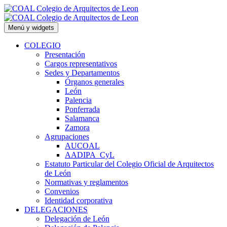
Saltar
al
contenido
Menú y widgets
COLEGIO
Presentación
Cargos representativos
Sedes y Departamentos
Órganos generales
León
Palencia
Ponferrada
Salamanca
Zamora
Agrupaciones
AUCOAL
AADIPA_CyL
Estatuto Particular del Colegio Oficial de Arquitectos
de León
Normativas y reglamentos
Convenios
Identidad corporativa
DELEGACIONES
Delegación de León