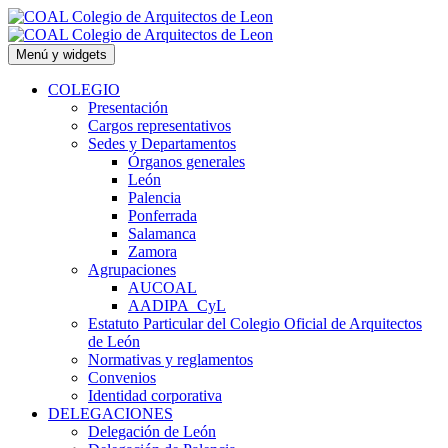
Saltar
al
contenido
Menú y widgets
COLEGIO
Presentación
Cargos representativos
Sedes y Departamentos
Órganos generales
León
Palencia
Ponferrada
Salamanca
Zamora
Agrupaciones
AUCOAL
AADIPA_CyL
Estatuto Particular del Colegio Oficial de Arquitectos
de León
Normativas y reglamentos
Convenios
Identidad corporativa
DELEGACIONES
Delegación de León