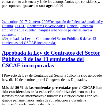
contar con tu asistencia y la de los acompañantes que consideres y,
por supuesto,
¡pasar un rato agradable!
Publicado
Autor
Categorías
24 octubre, 2017
12 enero, 2026
Delegación de Palencia
Actualidad y
el
Etiqueta
Cultura
,
COAL
,
Encuentros y Actividades
,
General
,
Palencia
arquitectos que cuentan
,
parques urbanos de palencia
Leave a
comment
Aprobada la Ley de Contratos del Sector
Público: 9 de las 13 enmiendas del
CSCAE incorporadas
l Proyecto de Ley de Contratos del Sector Público ha sido aprobado
hoy, día 19 de octubre, por el Congreso de los Diputados.
Más del 80 % de las enmiendas presentadas por el CSCAE han
sido consideradas en la redacción definitiva
del texto tras las
intensas rondas informativas e numerosas interlocuciones con los
grupos parlamentarios, antes de su redacción y durante la
tramitación parlamentaria del mismo.