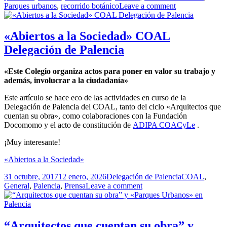
Parques urbanos
,
recorrido botánico
Leave a comment
«Abiertos a la Sociedad» COAL
Delegación de Palencia
«Este Colegio organiza actos para poner en valor su trabajo y
además, involucrar a la ciudadanía»
Este artículo se hace eco de las actividades en curso de la
Delegación de Palencia del COAL, tanto del ciclo «Arquitectos que
cuentan su obra», como colaboraciones con la Fundación
Docomomo y el acto de constitución de
ADIPA COACyLe
.
¡Muy interesante!
«Abiertos a la Sociedad»
Publicado
Autor
Categorías
31 octubre, 2017
12 enero, 2026
Delegación de Palencia
COAL
,
el
General
,
Palencia
,
Prensa
Leave a comment
“Arquitectos que cuentan su obra” y