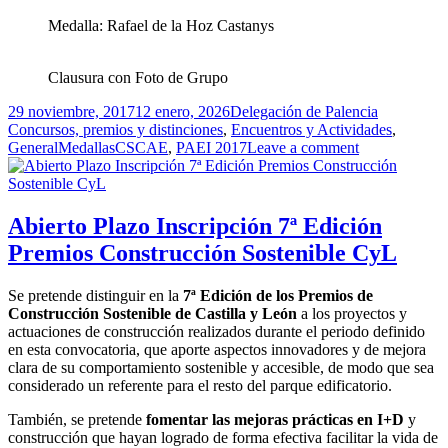
Medalla: Rafael de la Hoz Castanys
Clausura con Foto de Grupo
Publicado
Autor
Categorías
29 noviembre, 2017
12 enero, 2026
Delegación de Palencia
el
Concursos, premios y distinciones
,
Encuentros y Actividades
,
Etiquetas
General
MedallasCSCAE
,
PAEI 2017
Leave a comment
Abierto Plazo Inscripción 7ª Edición
Premios Construcción Sostenible CyL
Se pretende distinguir en la
7ª Edición de los Premios de
Construcción Sostenible de Castilla y León
a los proyectos y
actuaciones de construcción realizados durante el periodo definido
en esta convocatoria, que aporte aspectos innovadores y de mejora
clara de su comportamiento sostenible y accesible, de modo que sea
considerado un referente para el resto del parque edificatorio.
También, se pretende
fomentar las mejoras prácticas en I+D
y
construcción que hayan logrado de forma efectiva facilitar la vida de