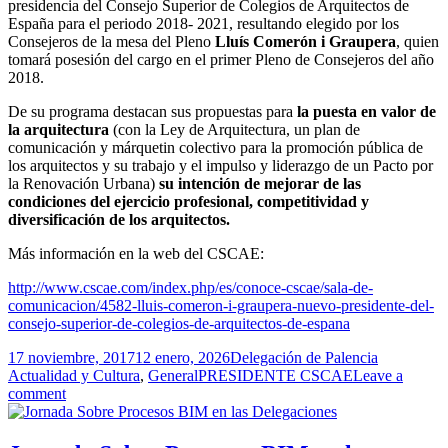
presidencia del Consejo Superior de Colegios de Arquitectos de
España para el periodo 2018- 2021, resultando elegido por los
Consejeros de la mesa del Pleno
Lluís Comerón i Graupera
, quien
tomará posesión del cargo en el primer Pleno de Consejeros del año
2018.
De su programa destacan sus propuestas para
la puesta en valor de
la arquitectura
(con la Ley de Arquitectura, un plan de
comunicación y márquetin colectivo para la promoción pública de
los arquitectos y su trabajo y el impulso y liderazgo de un Pacto por
la Renovación Urbana)
su intención de mejorar de las
condiciones del ejercicio profesional, competitividad y
diversificación de los arquitectos.
Más información en la web del CSCAE:
http://www.cscae.com/index.php/es/conoce-cscae/sala-de-
comunicacion/4582-lluis-comeron-i-graupera-nuevo-presidente-del-
consejo-superior-de-colegios-de-arquitectos-de-espana
Publicado
Autor
Categorías
17 noviembre, 2017
12 enero, 2026
Delegación de Palencia
el
Etiquetas
Actualidad y Cultura
,
General
PRESIDENTE CSCAE
Leave a
comment