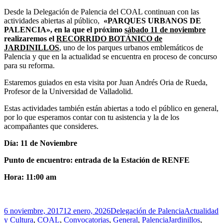
Desde la Delegación de Palencia del COAL continuan con las
actividades abiertas al público,
«PARQUES URBANOS DE
PALENCIA», en la que el próximo
sábado 11 de noviembre
realizaremos el
RECORRIDO BOTÁNICO de
JARDINILLOS
, uno de los parques urbanos emblemáticos de
Palencia y que en la actualidad se encuentra en proceso de concurso
para su reforma.
Estaremos guiados en esta visita por Juan Andrés Oria de Rueda,
Profesor de la Universidad de Valladolid.
Estas actividades también están abiertas a todo el público en general,
por lo que esperamos contar con tu asistencia y la de los
acompañantes que consideres.
Día:
11 de Noviembre
Punto de encuentro:
entrada de la Estación de RENFE
Hora:
11:00 am
Publicado
Autor
Categorías
6 noviembre, 2017
12 enero, 2026
Delegación de Palencia
Actualidad
el
Etiquetas
y Cultura
,
COAL
,
Convocatorias
,
General
,
Palencia
Jardinillos
,