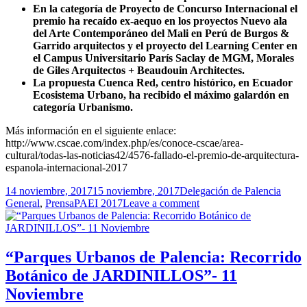
En la categoría de Proyecto de Concurso Internacional el
premio ha recaído ex-aequo en los proyectos Nuevo ala
del Arte Contemporáneo del Mali en Perú de Burgos &
Garrido arquitectos y el proyecto del Learning Center en
el Campus Universitario París Saclay de MGM, Morales
de Giles Arquitectos + Beaudouin Architectes.
La propuesta Cuenca Red, centro histórico, en Ecuador
Ecosistema Urbano, ha recibido el máximo galardón en
categoría Urbanismo.
Más información en el siguiente enlace:
http://www.cscae.com/index.php/es/conoce-cscae/area-
cultural/todas-las-noticias42/4576-fallado-el-premio-de-arquitectura-
espanola-internacional-2017
Publicado
Autor
Categ
14 noviembre, 2017
15 noviembre, 2017
Delegación de Palencia
el
Etiquetas
General
,
Prensa
PAEI 2017
Leave a comment
“Parques Urbanos de Palencia: Recorrido
Botánico de JARDINILLOS”- 11
Noviembre