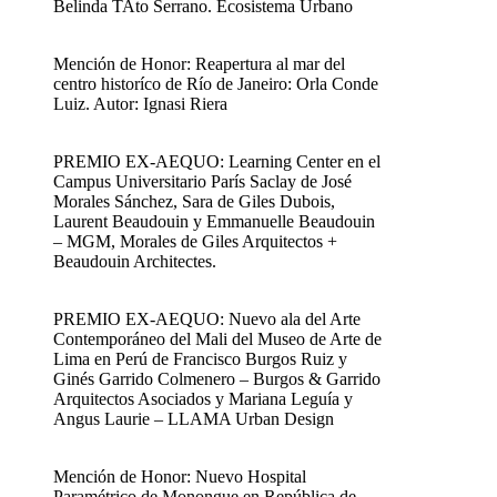
Belinda TAto Serrano. Ecosistema Urbano
Mención de Honor: Reapertura al mar del
centro historíco de Río de Janeiro: Orla Conde
Luiz. Autor: Ignasi Riera
PREMIO EX-AEQUO: Learning Center en el
Campus Universitario París Saclay de José
Morales Sánchez, Sara de Giles Dubois,
Laurent Beaudouin y Emmanuelle Beaudouin
– MGM, Morales de Giles Arquitectos +
Beaudouin Architectes.
PREMIO EX-AEQUO: Nuevo ala del Arte
Contemporáneo del Mali del Museo de Arte de
Lima en Perú de Francisco Burgos Ruiz y
Ginés Garrido Colmenero – Burgos & Garrido
Arquitectos Asociados y Mariana Leguía y
Angus Laurie – LLAMA Urban Design
Mención de Honor: Nuevo Hospital
Paramétrico de Monongue en República de