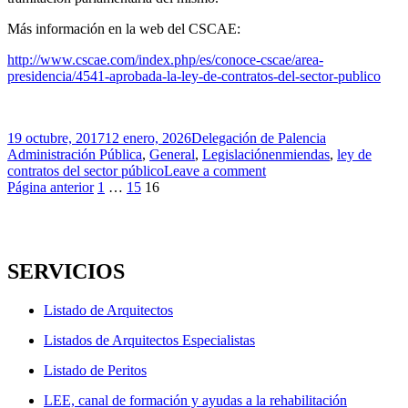
Más información en la web del CSCAE:
http://www.cscae.com/index.php/es/conoce-cscae/area-
presidencia/4541-aprobada-la-ley-de-contratos-del-sector-publico
Publicado
Autor
Categorías
19 octubre, 2017
12 enero, 2026
Delegación de Palencia
el
Etiquetas
Administración Pública
,
General
,
Legislación
enmiendas
,
ley de
contratos del sector público
Leave a comment
Navegación
Página
Página
Página
Página anterior
1
…
15
16
de
entradas
SERVICIOS
Listado de Arquitectos
Listados de Arquitectos Especialistas
Listado de Peritos
LEE, canal de formación y ayudas a la rehabilitación