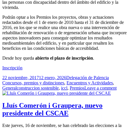
las personas con discapacidad dentro del ámbito del edificio y la
vivienda.
Podrán optar a los Premios los proyectos, obras y actuaciones
redactados desde el 1 de enero de 2010 hasta el 31 de diciembre de
2016, en los que se realice una obra nueva o una intervención de
rehabilitación de renovación o de regeneración urbana que incorpore
aspectos innovadores para conseguir optimizar los resultados
medioambientales del edificio, y en particular que resalten los
beneficios en las condiciones básicas de accesiblidad.
Desde hoy queda
abierto el plazo de inscripción
.
Inscripción
Publicado
Autor
Categorías
22 noviembre, 2017
12 enero, 2026
Delegación de Palencia
el
Concursos, premios y distinciones
,
Encuentros y Actividades
,
Etiquetas
General
construccion sostenible
,
iccl
,
Premios
Leave a comment
Lluís Comerón i Graupera, nuevo
presidente del CSCAE
Este jueves, 16 de noviembre, se han celebrado las elecciones a la