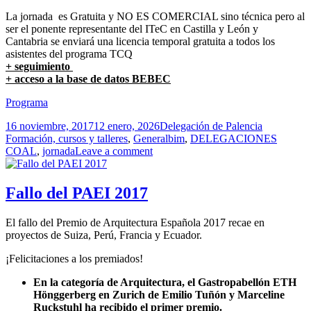
La jornada es Gratuita y NO ES COMERCIAL sino técnica pero al
ser el ponente representante del ITeC en Castilla y León y
Cantabria se enviará una licencia temporal gratuita a todos los
asistentes del programa TCQ
+ seguimiento
+ acceso a la base de datos BEBEC
Programa
Publicado
Autor
Categorías
16 noviembre, 2017
12 enero, 2026
Delegación de Palencia
el
Etiquetas
Formación, cursos y talleres
,
General
bim
,
DELEGACIONES
COAL
,
jornada
Leave a comment
Fallo del PAEI 2017
El fallo del Premio de Arquitectura Española 2017 recae en
proyectos de Suiza, Perú, Francia y Ecuador.
¡Felicitaciones a los premiados!
En la categoría de Arquitectura, el Gastropabellón ETH
Hönggerberg en Zurich de Emilio Tuñón y Marceline
Ruckstuhl ha recibido el primer premio.