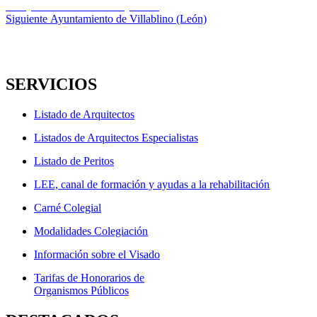
anterior:
ARQUITECTURA en mayúscula
de
Entrada
Siguiente
Ayuntamiento de Villablino (León)
entradas
siguiente:
SERVICIOS
Listado de Arquitectos
Listados de Arquitectos Especialistas
Listado de Peritos
LEE, canal de formación y ayudas a la rehabilitación
Carné Colegial
Modalidades Colegiación
Información sobre el Visado
Tarifas de Honorarios de
Organismos Públicos