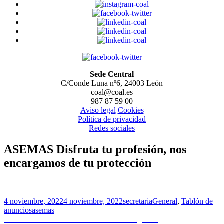
Sede Central
C/Conde Luna nº6, 24003 León
coal@coal.es
987 87 59 00
Aviso legal
Cookies
Política de privacidad
Redes sociales
ASEMAS Disfruta tu profesión, nos
encargamos de tu protección
Publicado
Autor
Categorías
4 noviembre, 2022
4 noviembre, 2022
secretaria
General
,
Tablón de
el
Etiquetas
anuncios
asemas
Navegación
Entrada
Anterior
COA Lanzarote – Concurso Fotografía: