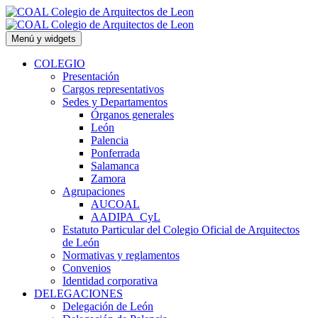
Saltar
al
contenido
Menú y widgets
COLEGIO
Presentación
Cargos representativos
Sedes y Departamentos
Órganos generales
León
Palencia
Ponferrada
Salamanca
Zamora
Agrupaciones
AUCOAL
AADIPA_CyL
Estatuto Particular del Colegio Oficial de Arquitectos
de León
Normativas y reglamentos
Convenios
Identidad corporativa
DELEGACIONES
Delegación de León