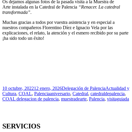
Os dejamos algunas fotos de la pasada visita a la Muestra de
Arte instalada en la Catedral de Palencia
“Renacer. La catedral
transformada”
.
Muchas gracias a todos por vuestra asistencia y en especial a
nuestros compañeros Florentino Díez e Ignacio Vela por las
explicaciones, el relato, la atención y el esmero recibido por su parte
¡ha sido todo un éxito!
Publicado
Autor
Categorías
10 octubre, 2022
12 enero, 2026
Delegación de Palencia
Actualidad y
el
Etiquetas
Cultura
,
COAL
,
Palencia
aniversario
,
Catedral
,
catedraldepalencia
,
COAL delegacion de palencia
,
muestradearte
,
Palencia
,
visitaguiada
SERVICIOS