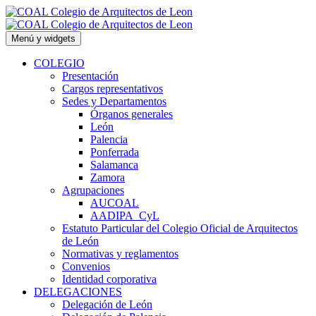
Saltar
al
contenido
Menú y widgets
COLEGIO
Presentación
Cargos representativos
Sedes y Departamentos
Órganos generales
León
Palencia
Ponferrada
Salamanca
Zamora
Agrupaciones
AUCOAL
AADIPA_CyL
Estatuto Particular del Colegio Oficial de Arquitectos
de León
Normativas y reglamentos
Convenios
Identidad corporativa
DELEGACIONES
Delegación de León