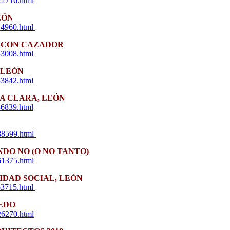
22716.html
EÓN
014960.html
Y CON CAZADOR
53008.html
 LEÓN
853842.html
TA CLARA, LEÓN
86839.html
688599.html
NDO NO (O NO TANTO)
561375.html
IDAD SOCIAL, LEÓN
053715.html
EDO
26270.html