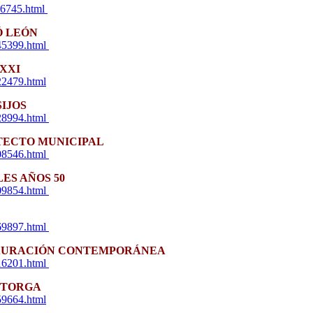
26745.html
Ó LEÓN
445399.html
XXI
22479.html
SIJOS
728994.html
TECTO MUNICIPAL
708546.html
ES AÑOS 50
909854.html
869897.html
STAURACIÓN CONTEMPORÁNEA
616201.html
ASTORGA
59664.html