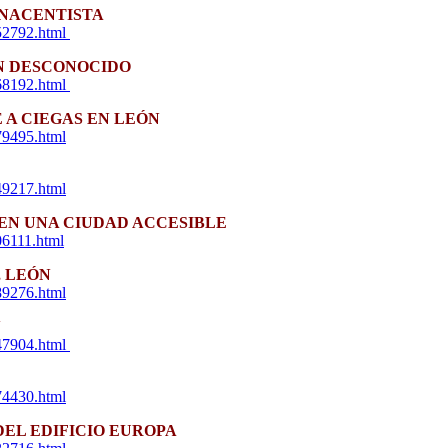
ENACENTISTA
752792.html
AN DESCONOCIDO
968192.html
A CIEGAS EN LEÓN
79495.html
49217.html
EN UNA CIUDAD ACCESIBLE
06111.html
, LEÓN
89276.html
N
047904.html
74430.html
DEL EDIFICIO EUROPA