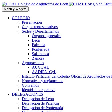
Saltar
al
Menú y widgets
contenido
COLEGIO
Presentación
Cargos representativos
Sedes y Departamentos
Órganos generales
León
Palencia
Ponferrada
Salamanca
Zamora
Agrupaciones
AUCOAL
AADIPA_CyL
Estatuto Particular del Colegio Oficial de Arquitectos de
Normativas y reglamentos
Convenios
Identidad corporativa
DELEGACIONES
Delegación de León
Delegación de Palencia
Delegación de Ponferrada