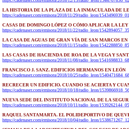
https://cadenaser.com/emisora/2018/12/13/radio_leon/1544707836_6
LA HISTORIA DE LA PLAZA DE LA INMACULADA DE L
https://cadenaser.com/emisora/2018/11/29/radio_leon/1543496939_
CASAS DE DOMINGO LÓPEZ O CÓMO APLICAR LA LE
https://cadenaser.com/emisora/2018/11/22/radio_leon/1542894057_3
LA CASA DE AGUAS DE GRAN VÍA DE SAN MARCOS EN
https://cadenaser.com/emisora/2018/11/15/radio_leon/1542288850_
LAS CASAS DE HACIENDA DE ROA DE LA VEGA Y SAN
https://cadenaser.com/emisora/2018/11/08/radio_leon/1541698833_6
FRANCISCO J. SANZ. EDIFICIOS HERMANOS EN LEÓN
https://cadenaser.com/emisora/2018/10/25/radio_leon/1540471684_
RECRECER UN EDIFICIO. CUANDO SE ACIERTA Y CUA
https://cadenaser.com/emisora/2018/10/18/radio_leon/1539866918_
NUEVA SEDE DEL INSTITUTO NACIONAL DE LA SEGUR
https://cadenaser.com/emisora/2018/10/11/radio_leon/1539262144_
RAQUEL SANTAMARTA. EL POLIDEPORTIVO DE QUEV
https://cadenaser.com/emisora/2018/10/04/radio_leon/1538671267_1