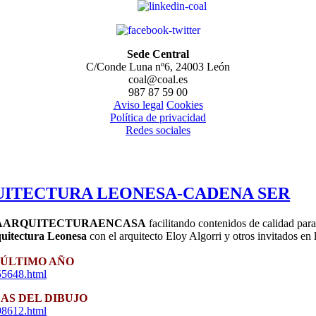
Sede Central
C/Conde Luna nº6, 24003 León
coal@coal.es
987 87 59 00
Aviso legal
Cookies
Política de privacidad
Redes sociales
QUITECTURA LEONESA-CADENA SER
AARQUITECTURAENCASA
facilitando contenidos de calidad par
uitectura Leonesa
con el arquitecto Eloy Algorri y otros invitados en 
 ÚLTIMO AÑO
55648.html
AS DEL DIBUJO
98612.html