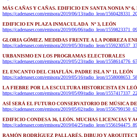
MÁS CAÑAS Y CAÑAS. EDIFICIO EN SANTA NONIA Nº 6,
https://cadenaser.com/emisora/2019/06/13/radio_leon/1560428331_
EDIFICIO EN PLAZA INMACULADA Nº 3, LEÓN
https://cadenaser.com/emisora/2019/06/06/radio_leon/1559823371_0
GLORIA GÓMEZ. MEDIDAS FRENTE A LA POBREZA E
https://cadenaser.com/emisora/2019/05/30/radio_leon/1559230537_3
URBANISMO EN LOS PROGRAMAS ELECTORALES
https://cadenaser.com/emisora/2019/05/23/radio_leon/1558614776_
EL ENCANTO DEL CHAFLÁN. PADRE ISLA Nº 11, LEÓN
https://cadenaser.com/emisora/2019/05/16/radio_leon/1558008653_
LA FIEBRE POR LA ESCULTURA HISTORICISTA EN LE
https://cadenaser.com/emisora/2019/05/09/radio_leon/1557417337_
ASÍ SERÁ EL FUTURO CONSERVATORIO DE MÚSICA D
https://cadenaser.com/emisora/2019/05/02/radio_leon/1556799150_6
EDIFICIO CONDESA 36, LEÓN. MUCHAS LICENCIAS Y 
https://cadenaser.com/emisora/2019/04/25/radio_leon/1556194475_
RAMÓN RODRÍGUEZ PALLARÉS. DIBUJO Y ARQUITEC