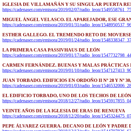
IGLESIA DE VILLAMAÑÁN Y SU SINGULAR PUERTA R
https://cadenaser.com/emisora/2019/02/07/radio_leon/1549558761_
MIGUEL ÁNGEL VELASCO. EL APAREJADOR, ESE GR
https://cadenaser.com/emisora/2019/01/31/radio_leon/1548950537_
ESTHER GALLEGO. EL TREMENDO RETO DE MOVERSE 
https://cadenaser.com/emisora/2019/01/24/radio_leon/1548338347_3
LA PRIMERA CASA PASSIVHAUS DE LEÓN
https://cadenaser.com/emisora/2019/01/17/radio_leon/1547732798_4
CARMEN FERNÁNDEZ. BUENAS Y MALAS PRÁCTICAS 
https://cadenaser.com/emisora/2019/01/10/radio_leon/1547127413_9
JUAN TORBADO. EDIFICIOS EN ORDOÑO II Nº 28 Y Nº 30
https://cadenaser.com/emisora/2019/01/03/radio_leon/1546532006_2
EL EDIFICIO TORBADO, UNO DE LOS TECHOS DE LEÓ
https://cadenaser.com/emisora/2018/12/27/radio_leon/1545917855_
VEINTE AÑOS DE LA IGLESIA DE ERAS DE RENUEVA
https://cadenaser.com/emisora/2018/12/20/radio_leon/1545324475_0
PEPE ÁLVAREZ GUERRA. DECANO DE LEÓN Y PADRE 