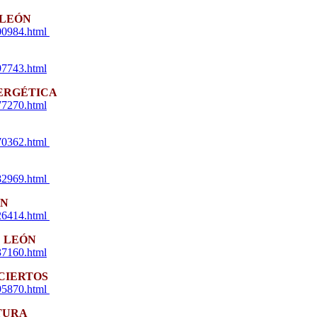
 LEÓN
200984.html
97743.html
NERGÉTICA
77270.html
670362.html
582969.html
ÓN
226414.html
E LEÓN
37160.html
ACIERTOS
895870.html
TURA