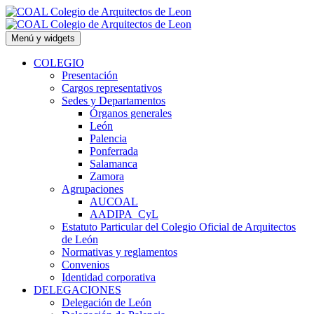
Saltar
al
contenido
Menú y widgets
COLEGIO
Presentación
Cargos representativos
Sedes y Departamentos
Órganos generales
León
Palencia
Ponferrada
Salamanca
Zamora
Agrupaciones
AUCOAL
AADIPA_CyL
Estatuto Particular del Colegio Oficial de Arquitectos
de León
Normativas y reglamentos
Convenios
Identidad corporativa
DELEGACIONES
Delegación de León