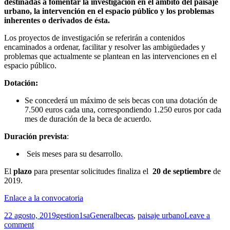
destinadas a fomentar la investigación en el ámbito del paisaje
urbano, la intervención en el espacio público y los problemas
inherentes o derivados de ésta.
Los proyectos de investigación se referirán a contenidos
encaminados a ordenar, facilitar y resolver las ambigüedades y
problemas que actualmente se plantean en las intervenciones en el
espacio público.
Dotación:
Se concederá un máximo de seis becas con una dotación de
7.500 euros cada una, correspondiendo 1.250 euros por cada
mes de duración de la beca de acuerdo.
Duración prevista
:
Seis meses para su desarrollo.
El
plazo
para presentar solicitudes finaliza el
20 de septiembre
de
2019.
Enlace a la convocatoria
Publicado
Autor
Categorías
Etiquetas
22 agosto, 2019
gestion1sa
General
becas
,
paisaje urbano
Leave a
el
comment