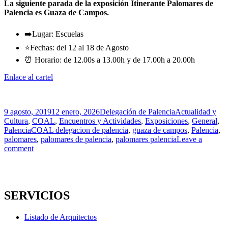
La siguiente parada de la exposición Itinerante Palomares de
Palencia es Guaza de Campos.
➡️Lugar: Escuelas
⭐️Fechas: del 12 al 18 de Agosto
⏰ Horario: de 12.00s a 13.00h y de 17.00h a 20.00h
Enlace al cartel
Publicado
Autor
Categorías
9 agosto, 2019
12 enero, 2026
Delegación de Palencia
Actualidad y
el
Cultura
,
COAL
,
Encuentros y Actividades
,
Exposiciones
,
General
,
Etiquetas
Palencia
COAL delegacion de palencia
,
guaza de campos
,
Palencia
,
palomares
,
palomares de palencia
,
palomares palencia
Leave a
comment
SERVICIOS
Listado de Arquitectos