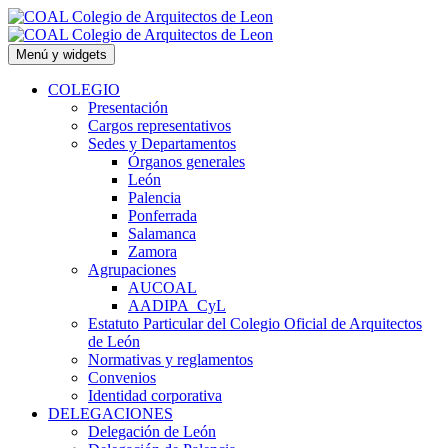
Saltar
al
contenido
Menú y widgets
COLEGIO
Presentación
Cargos representativos
Sedes y Departamentos
Órganos generales
León
Palencia
Ponferrada
Salamanca
Zamora
Agrupaciones
AUCOAL
AADIPA_CyL
Estatuto Particular del Colegio Oficial de Arquitectos
de León
Normativas y reglamentos
Convenios
Identidad corporativa
DELEGACIONES
Delegación de León