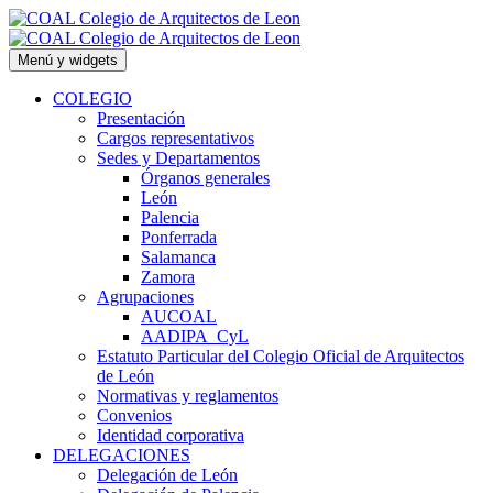
Saltar
al
contenido
Menú y widgets
COLEGIO
Presentación
Cargos representativos
Sedes y Departamentos
Órganos generales
León
Palencia
Ponferrada
Salamanca
Zamora
Agrupaciones
AUCOAL
AADIPA_CyL
Estatuto Particular del Colegio Oficial de Arquitectos
de León
Normativas y reglamentos
Convenios
Identidad corporativa
DELEGACIONES
Delegación de León