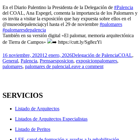
En el Diario Palentino la Presidenta de la Delegación de
#Palencia
del COAL, Ana Espegel, comenta la importancia de los Palomares y
os invita a visitar la exposición que hay expuesta sobre ellos en el
@museodepalenciajcyl hasta el 29 de noviembre
#palomares
#palomaresdepalencia
También en su versión digital «El palomar, memoria arquitectónica
de Tierra de Campos»
https://cutt.ly/Sg8ezYi
Publicado
Autor
Categorías
16 noviembre, 2020
12 enero, 2026
Delegación de Palencia
COAL
,
el
Etiquetas
General
,
Palencia
,
Prensa
esposicion
,
exposicionpalomares
,
palomares
,
palomares de palencia
Leave a comment
SERVICIOS
Listado de Arquitectos
Listados de Arquitectos Especialistas
Listado de Peritos
LEE, canal de formación y ayudas a la rehabilitación