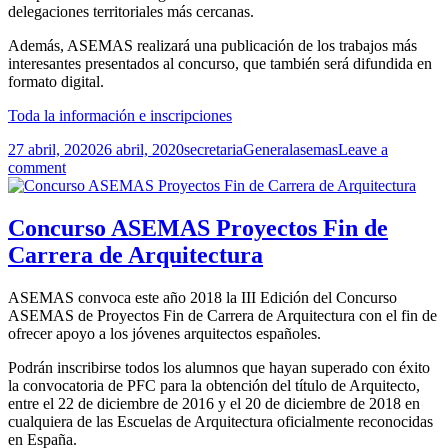
delegaciones territoriales más cercanas.
Además, ASEMAS realizará una publicación de los trabajos más
interesantes presentados al concurso, que también será difundida en
formato digital.
Toda la información e inscripciones
Publicado
Autor
Categorías
Etiquetas
27 abril, 2020
26 abril, 2020
secretaria
General
asemas
Leave a
el
comment
Concurso ASEMAS Proyectos Fin de
Carrera de Arquitectura
ASEMAS convoca este año 2018 la III Edición del Concurso
ASEMAS de Proyectos Fin de Carrera de Arquitectura con el fin de
ofrecer apoyo a los jóvenes arquitectos españoles.
Podrán inscribirse todos los alumnos que hayan superado con éxito
la convocatoria de PFC para la obtención del título de Arquitecto,
entre el 22 de diciembre de 2016 y el 20 de diciembre de 2018 en
cualquiera de las Escuelas de Arquitectura oficialmente reconocidas
en España.