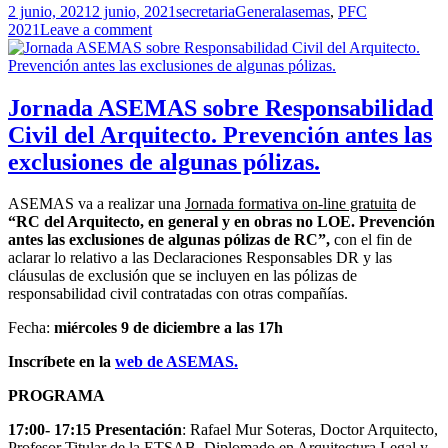
Publicado
Autor
Categorías
Etiquetas
2 junio, 2021
2 junio, 2021
secretaria
General
asemas
,
PFC
el
2021
Leave a comment
Jornada ASEMAS sobre Responsabilidad
Civil del Arquitecto. Prevención antes las
exclusiones de algunas pólizas.
ASEMAS va a realizar una
Jornada formativa on-line gratuita
de
“RC del Arquitecto, en general y en obras no LOE. Prevención
antes las exclusiones de algunas pólizas de RC”,
con el fin de
aclarar lo relativo a las Declaraciones Responsables DR y las
cláusulas de exclusión que se incluyen en las pólizas de
responsabilidad civil contratadas con otras compañías.
Fecha:
miércoles 9 de diciembre a las 17h
Inscríbete en la
web de ASEMAS.
PROGRAMA
17:00- 17:15
Presentación
: Rafael Mur Soteras, Doctor Arquitecto,
Profesor Titular de la ETSAB, Diplomado en Arquitectura Legal y