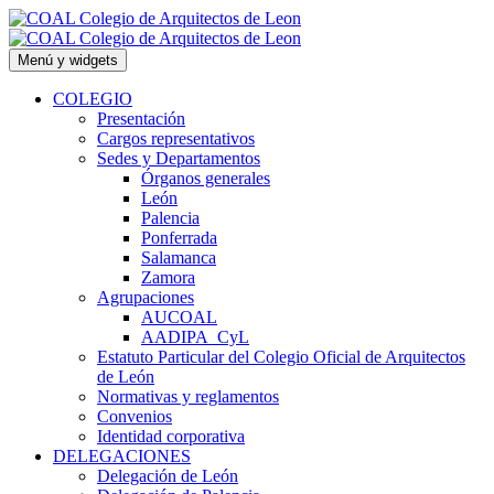
Saltar
al
contenido
Menú y widgets
COLEGIO
Presentación
Cargos representativos
Sedes y Departamentos
Órganos generales
León
Palencia
Ponferrada
Salamanca
Zamora
Agrupaciones
AUCOAL
AADIPA_CyL
Estatuto Particular del Colegio Oficial de Arquitectos
de León
Normativas y reglamentos
Convenios
Identidad corporativa
DELEGACIONES
Delegación de León