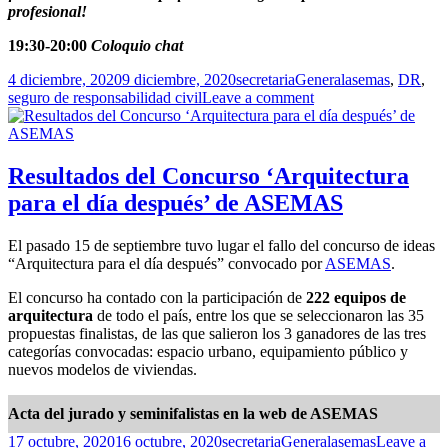
profesional!
19:30-20:00
Coloquio chat
Publicado
Autor
Categorías
Etiquetas
4 diciembre, 2020
9 diciembre, 2020
secretaria
General
asemas
,
DR
,
el
seguro de responsabilidad civil
Leave a comment
Resultados del Concurso ‘Arquitectura
para el día después’ de ASEMAS
El pasado 15 de septiembre tuvo lugar el fallo del concurso de ideas
“Arquitectura para el día después” convocado por
ASEMAS
.
El concurso ha contado con la participación de
222 equipos de
arquitectura
de todo el país, entre los que se seleccionaron las 35
propuestas finalistas, de las que salieron los 3 ganadores de las tres
categorías convocadas: espacio urbano, equipamiento público y
nuevos modelos de viviendas.
Acta del jurado y seminifalistas en la web de ASEMAS
Publicado
Autor
Categorías
Etiquetas
17 octubre, 2020
16 octubre, 2020
secretaria
General
asemas
Leave a