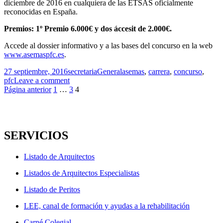
diciembre de 2016 en cualquiera de las ETSAS oficialmente
reconocidas en España.
Premios: 1º Premio 6.000€ y dos áccesit de 2.000€.
Accede al dossier informativo y a las bases del concurso en la web
www.asemaspfc.es
.
Publicado
Autor
Categorías
Etiquetas
27 septiembre, 2016
secretaria
General
asemas
,
carrera
,
concurso
,
el
pfc
Leave a comment
Navegación
Página
Página
Página
Página anterior
1
…
3
4
de
entradas
SERVICIOS
Listado de Arquitectos
Listados de Arquitectos Especialistas
Listado de Peritos
LEE, canal de formación y ayudas a la rehabilitación
Carné Colegial