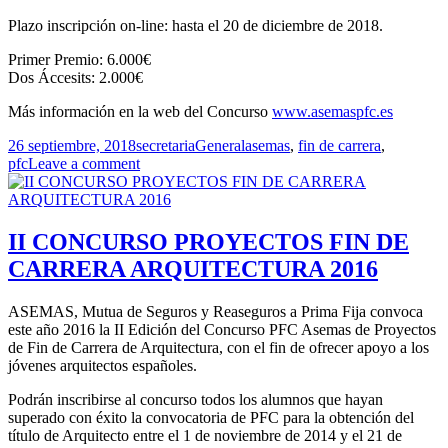
Plazo inscripción on-line: hasta el 20 de diciembre de 2018.
Primer Premio: 6.000€
Dos Áccesits: 2.000€
Más información en la web del Concurso
www.asemaspfc.es
Publicado
Autor
Categorías
Etiquetas
26 septiembre, 2018
secretaria
General
asemas
,
fin de carrera
,
el
pfc
Leave a comment
II CONCURSO PROYECTOS FIN DE
CARRERA ARQUITECTURA 2016
ASEMAS, Mutua de Seguros y Reaseguros a Prima Fija convoca
este año 2016 la II Edición del Concurso PFC Asemas de Proyectos
de Fin de Carrera de Arquitectura, con el fin de ofrecer apoyo a los
jóvenes arquitectos españoles.
Podrán inscribirse al concurso todos los alumnos que hayan
superado con éxito la convocatoria de PFC para la obtención del
título de Arquitecto entre el 1 de noviembre de 2014 y el 21 de