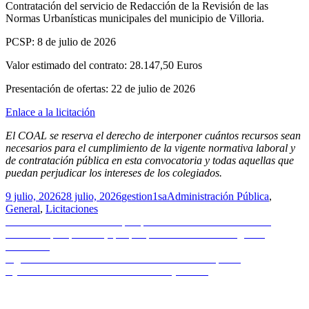
Contratación del servicio de Redacción de la Revisión de las
Normas Urbanísticas municipales del municipio de Villoria.
PCSP: 8 de julio de 2026
Valor estimado del contrato: 28.147,50 Euros
Presentación de ofertas: 22 de julio de 2026
Enlace a la licitación
El COAL se reserva el derecho de interponer cuántos recursos sean
necesarios para el cumplimiento de la vigente normativa laboral y
de contratación pública en esta convocatoria y todas aquellas que
puedan perjudicar los intereses de los colegiados.
Publicado
Autor
Categorías
9 julio, 2026
28 julio, 2026
gestion1sa
Administración Pública
,
el
General
,
Licitaciones
Navegación
Entrada
Anterior
La Fundación Arquia presenta la décima edición del
anterior:
festival arquia/próxima, que por primera vez tendrá lugar en
de
Barcelona
entradas
Entrada
Siguiente
Redacción normas urbanísticas municipales |
siguiente:
Ayuntamiento de Manzanal de Arriba (Zamora)