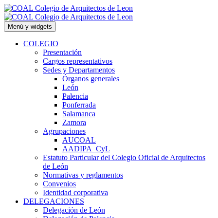
Saltar
al
contenido
Menú y widgets
COLEGIO
Presentación
Cargos representativos
Sedes y Departamentos
Órganos generales
León
Palencia
Ponferrada
Salamanca
Zamora
Agrupaciones
AUCOAL
AADIPA_CyL
Estatuto Particular del Colegio Oficial de Arquitectos
de León
Normativas y reglamentos
Convenios
Identidad corporativa
DELEGACIONES
Delegación de León