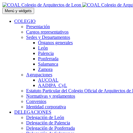
Saltar
al
Menú y widgets
contenido
COLEGIO
Presentación
Cargos representativos
Sedes y Departamentos
Órganos generales
León
Palencia
Ponferrada
Salamanca
Zamora
Agrupaciones
AUCOAL
AADIPA_CyL
Estatuto Particular del Colegio Oficial de Arquitectos de
Normativas y reglamentos
Convenios
Identidad corporativa
DELEGACIONES
Delegación de León
Delegación de Palencia
Delegación de Ponferrada