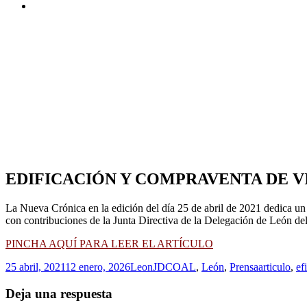
EDIFICACIÓN Y COMPRAVENTA DE V
La Nueva Crónica en la edición del día 25 de abril de 2021 dedica u
con contribuciones de la Junta Directiva de la Delegación de León del 
PINCHA AQUÍ PARA LEER EL ARTÍCULO
Publicado
Autor
Categorías
Etiquetas
25 abril, 2021
12 enero, 2026
LeonJD
COAL
,
León
,
Prensa
articulo
,
ef
el
Deja una respuesta