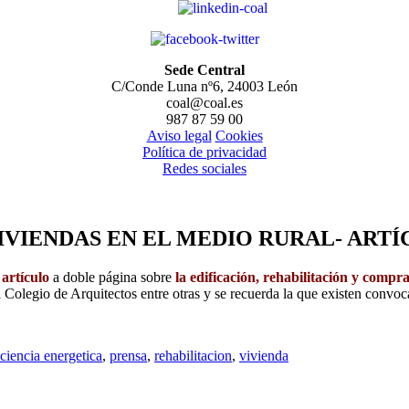
Sede Central
C/Conde Luna nº6, 24003 León
coal@coal.es
987 87 59 00
Aviso legal
Cookies
Política de privacidad
Redes sociales
IVIENDAS EN EL MEDIO RURAL- ARTÍ
n
artículo
a doble página sobre
la edificación, rehabilitación y compr
Colegio de Arquitectos entre otras y se recuerda la que existen convoca
iciencia energetica
,
prensa
,
rehabilitacion
,
vivienda