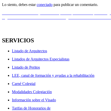
Lo siento, debes estar
conectado
para publicar un comentario.
Navegación
Entrada
Anterior
Jornada ITEC_Los nuevos perfiles profesionales para la digita
anterior:
Entrada
Siguiente
4ª Sesión – Talleres Online Programa EFPA de educación fin
de
siguiente:
entradas
SERVICIOS
Listado de Arquitectos
Listados de Arquitectos Especialistas
Listado de Peritos
LEE, canal de formación y ayudas a la rehabilitación
Carné Colegial
Modalidades Colegiación
Información sobre el Visado
Tarifas de Honorarios de