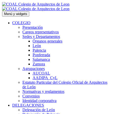
Saltar
al
contenido
Menú y widgets
COLEGIO
Presentación
Cargos representativos
Sedes y Departamentos
Órganos generales
León
Palencia
Ponferrada
Salamanca
Zamora
Agrupaciones
AUCOAL
AADIPA_CyL
Estatuto Particular del Colegio Oficial de Arquitectos
de León
Normativas y reglamentos
Convenios
Identidad corporativa
DELEGACIONES
Delegación de León