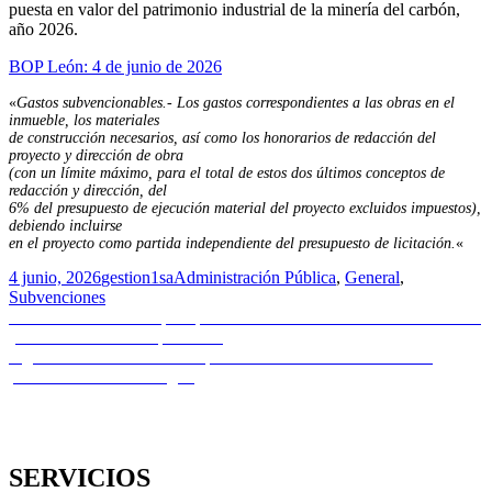
puesta en valor del patrimonio industrial de la minería del carbón,
año 2026.
BOP León: 4 de junio de 2026
«
Gastos subvencionables.- Los gastos correspondientes a las obras en el
inmueble, los materiales
de construcción necesarios, así como los honorarios de redacción del
proyecto y dirección de obra
(con un límite máximo, para el total de estos dos últimos conceptos de
redacción y dirección, del
6% del presupuesto de ejecución material del proyecto excluidos impuestos),
debiendo incluirse
en el proyecto como partida independiente del presupuesto de licitación.
«
Publicado
Autor
Categorías
4 junio, 2026
gestion1sa
Administración Pública
,
General
,
el
Subvenciones
Navegación
Entrada
Anterior
Oferta de empleo | Técnico/a de Entrada de Administración
anterior:
y Gestión de Activos | RENFE
de
Entrada
Siguiente
VÍDEO SESIÓN | Jornada RODIÑAS: Elementos
entradas
siguiente:
prefabricados de hormigón
SERVICIOS