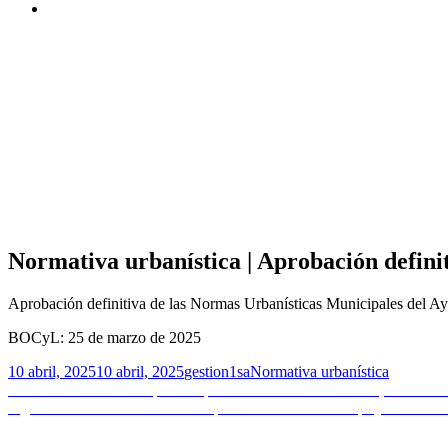
Normativa urbanística | Aprobación defin
Aprobación definitiva de las Normas Urbanísticas Municipales del 
BOCyL: 25 de marzo de 2025
Publicado
Autor
Categorías
10 abril, 2025
10 abril, 2025
gestion1sa
Normativa urbanística
el
Navegación
Entrada
Anterior
Contenido disponible | Manual ‘conoce tu edificio, dale vida 
anterior:
Entrada
Siguiente
Normativa urbanística | Modificación PGOU | Ayuntamient
de
siguiente:
entradas