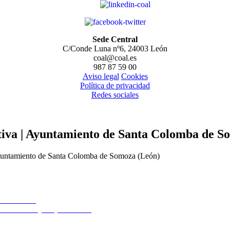
Sede Central
C/Conde Luna nº6, 24003 León
coal@coal.es
987 87 59 00
Aviso legal
Cookies
Política de privacidad
Redes sociales
itiva | Ayuntamiento de Santa Colomba de S
Ayuntamiento de Santa Colomba de Somoza (León)
a tu barrio’
o de Aldeatejada (Salamanca)