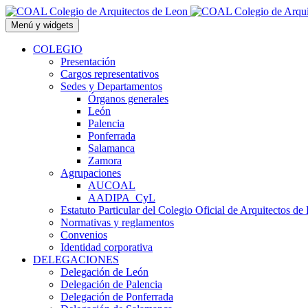
Saltar
al
Menú y widgets
contenido
COLEGIO
Presentación
Cargos representativos
Sedes y Departamentos
Órganos generales
León
Palencia
Ponferrada
Salamanca
Zamora
Agrupaciones
AUCOAL
AADIPA_CyL
Estatuto Particular del Colegio Oficial de Arquitectos de
Normativas y reglamentos
Convenios
Identidad corporativa
DELEGACIONES
Delegación de León
Delegación de Palencia
Delegación de Ponferrada