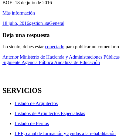
BOE: 18 de julio de 2016
Más información
Publicado
Autor
Categorías
18 julio, 2016
gestion1sa
General
el
Deja una respuesta
Lo siento, debes estar
conectado
para publicar un comentario.
Navegación
Entrada
Anterior
Ministerio de Hacienda y Administraciones Públicas
anterior:
Entrada
Siguiente
Agencia Pública Andaluza de Educación
de
siguiente:
entradas
SERVICIOS
Listado de Arquitectos
Listados de Arquitectos Especialistas
Listado de Peritos
LEE, canal de formación y ayudas a la rehabilitación