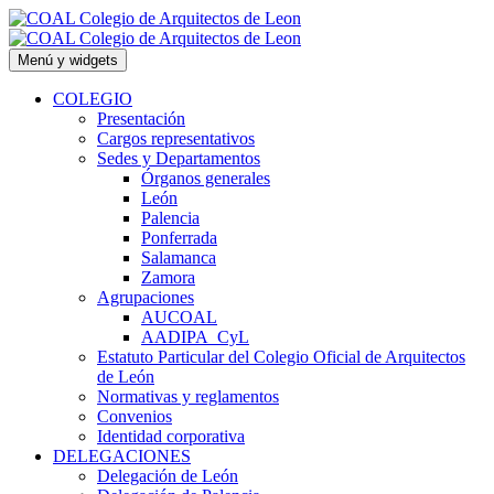
Saltar
al
contenido
Menú y widgets
COLEGIO
Presentación
Cargos representativos
Sedes y Departamentos
Órganos generales
León
Palencia
Ponferrada
Salamanca
Zamora
Agrupaciones
AUCOAL
AADIPA_CyL
Estatuto Particular del Colegio Oficial de Arquitectos
de León
Normativas y reglamentos
Convenios
Identidad corporativa
DELEGACIONES
Delegación de León