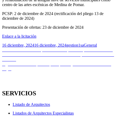
centro de las artes escénicas de Medina de Pomar.
PCSP: 2 de diciembre de 2024 (rectificación del pliego 13 de
diciembre de 2024)
Presentación de ofertas: 23 de diciembre de 2024
Enlace a la licitación
Publicado
Autor
Categorías
16 diciembre, 2024
16 diciembre, 2024
gestion1sa
General
el
Navegación
Entrada
Anterior
Últimas horas para inscribirse | Talleres para re-conocer la
anterior:
tierra como material de construcción sostenible | 17 de diciembre en
de
Palencia
entradas
Entrada
Siguiente
Licitación pública | ITE | Consejería de Educación de la
siguiente:
JCyL
SERVICIOS
Listado de Arquitectos
Listados de Arquitectos Especialistas