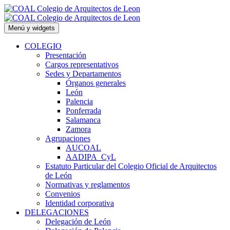
Saltar
al
contenido
Menú y widgets
COLEGIO
Presentación
Cargos representativos
Sedes y Departamentos
Órganos generales
León
Palencia
Ponferrada
Salamanca
Zamora
Agrupaciones
AUCOAL
AADIPA_CyL
Estatuto Particular del Colegio Oficial de Arquitectos
de León
Normativas y reglamentos
Convenios
Identidad corporativa
DELEGACIONES
Delegación de León