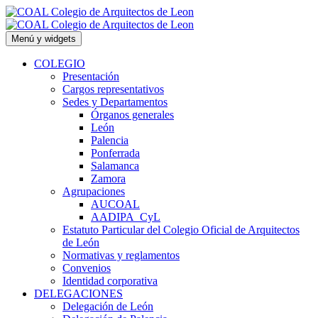
Saltar
al
contenido
Menú y widgets
COLEGIO
Presentación
Cargos representativos
Sedes y Departamentos
Órganos generales
León
Palencia
Ponferrada
Salamanca
Zamora
Agrupaciones
AUCOAL
AADIPA_CyL
Estatuto Particular del Colegio Oficial de Arquitectos
de León
Normativas y reglamentos
Convenios
Identidad corporativa
DELEGACIONES
Delegación de León