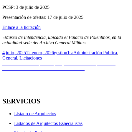
PCSP: 3 de julio de 2025
Presentación de ofertas: 17 de julio de 2025
Enlace a la licitación
«Museo de Intendencia, ubicado el Palacio de Polentinos, en la
actualidad sede del Archivo General Militar»
Publicado
Autor
Categorías
4 julio, 2025
12 enero, 2026
gestion1sa
Administración Pública
,
el
General
,
Licitaciones
Navegación
Entrada
Anterior
Licitación pública | Proyecto reforma de quirófanos |
anterior:
Gerencia de Asistencia Sanitaria de Palencia
de
Entrada
Siguiente
Revista RAM | nº2 El movimiento moderno hoy
entradas
siguiente:
SERVICIOS
Listado de Arquitectos
Listados de Arquitectos Especialistas