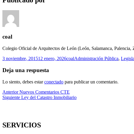
coal
Colegio Oficial de Arquitectos de León (León, Salamanca, Palencia,
Publicado
Autor
Categorías
3 noviembre, 2015
12 enero, 2026
coal
Administración Pública
,
Legisl
el
Deja una respuesta
Lo siento, debes estar
conectado
para publicar un comentario.
Navegación
Entrada
Anterior
Nuevos Comentarios CTE
anterior:
Entrada
Siguiente
Ley del Catastro Inmobiliario
de
siguiente:
entradas
SERVICIOS