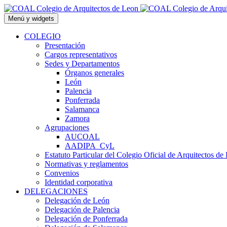
Saltar
al
Menú y widgets
contenido
COLEGIO
Presentación
Cargos representativos
Sedes y Departamentos
Órganos generales
León
Palencia
Ponferrada
Salamanca
Zamora
Agrupaciones
AUCOAL
AADIPA_CyL
Estatuto Particular del Colegio Oficial de Arquitectos de
Normativas y reglamentos
Convenios
Identidad corporativa
DELEGACIONES
Delegación de León
Delegación de Palencia
Delegación de Ponferrada