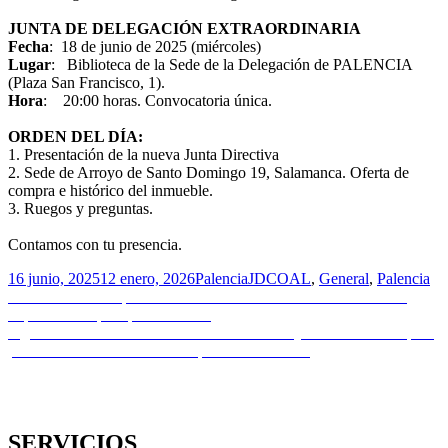
JUNTA DE DELEGACIÓN EXTRAORDINARIA
Fecha
: 18 de junio de 2025 (miércoles)
Lugar
: Biblioteca de la Sede de la Delegación de PALENCIA
(Plaza San Francisco, 1).
Hora
: 20:00 horas. Convocatoria única.
ORDEN DEL DÍA:
1. Presentación de la nueva Junta Directiva
2. Sede de Arroyo de Santo Domingo 19, Salamanca. Oferta de
compra e histórico del inmueble.
3. Ruegos y preguntas.
Contamos con tu presencia.
Publicado
Autor
Categorías
16 junio, 2025
12 enero, 2026
PalenciaJD
COAL
,
General
,
Palencia
el
Navegación
Entrada
Anterior
CSCAE | Descarbonizar las calefacciones centrales en
anterior:
España. Guía para profesionales
de
Entrada
Siguiente
Firmado el acuerdo entre el COAL y Promonumenta para
entradas
siguiente:
promover la conservación del patrimonio leonés
SERVICIOS