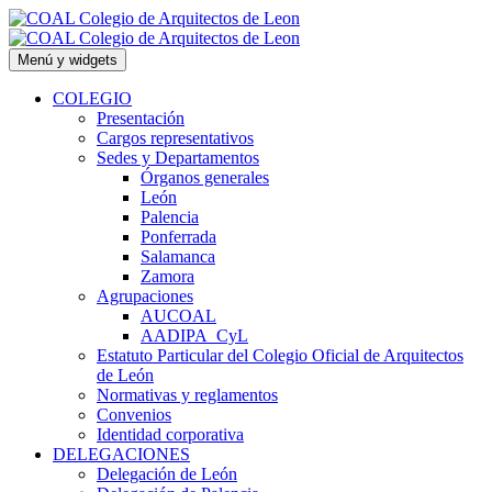
Saltar
al
contenido
Menú y widgets
COLEGIO
Presentación
Cargos representativos
Sedes y Departamentos
Órganos generales
León
Palencia
Ponferrada
Salamanca
Zamora
Agrupaciones
AUCOAL
AADIPA_CyL
Estatuto Particular del Colegio Oficial de Arquitectos
de León
Normativas y reglamentos
Convenios
Identidad corporativa
DELEGACIONES
Delegación de León