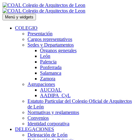
Saltar
al
contenido
Menú y widgets
COLEGIO
Presentación
Cargos representativos
Sedes y Departamentos
Órganos generales
León
Palencia
Ponferrada
Salamanca
Zamora
Agrupaciones
AUCOAL
AADIPA_CyL
Estatuto Particular del Colegio Oficial de Arquitectos
de León
Normativas y reglamentos
Convenios
Identidad corporativa
DELEGACIONES
Delegación de León