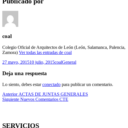
Publicado por
coal
Colegio Oficial de Arquitectos de León (León, Salamanca, Palencia,
Zamora)
Ver todas las entradas de coal
Publicado
Autor
Categorías
27 mayo, 2015
10 julio, 2015
coal
General
el
Deja una respuesta
Lo siento, debes estar
conectado
para publicar un comentario.
Navegación
Entrada
Anterior
ACTAS DE JUNTAS GENERALES
anterior:
Entrada
Siguiente
Nuevos Comentarios CTE
de
siguiente:
entradas
SERVICIOS