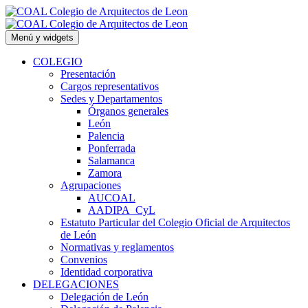
Saltar
al
contenido
Menú y widgets
COLEGIO
Presentación
Cargos representativos
Sedes y Departamentos
Órganos generales
León
Palencia
Ponferrada
Salamanca
Zamora
Agrupaciones
AUCOAL
AADIPA_CyL
Estatuto Particular del Colegio Oficial de Arquitectos
de León
Normativas y reglamentos
Convenios
Identidad corporativa
DELEGACIONES
Delegación de León