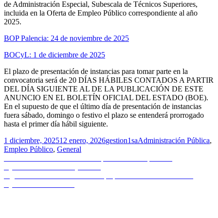
de Administración Especial, Subescala de Técnicos Superiores,
incluida en la Oferta de Empleo Público correspondiente al año
2025.
BOP Palencia: 24 de noviembre de 2025
BOCyL: 1 de diciembre de 2025
El plazo de presentación de instancias para tomar parte en la
convocatoria será de 20 DÍAS HÁBILES CONTADOS A PARTIR
DEL DÍA SIGUIENTE AL DE LA PUBLICACIÓN DE ESTE
ANUNCIO EN EL BOLETÍN OFICIAL DEL ESTADO (BOE).
En el supuesto de que el último día de presentación de instancias
fuera sábado, domingo o festivo el plazo se entenderá prorrogado
hasta el primer día hábil siguiente.
Publicado
Autor
Categorías
1 diciembre, 2025
12 enero, 2026
gestion1sa
Administración Pública
,
el
Empleo Público
,
General
Navegación
Entrada
Anterior
Normativa urbanística | Modificación puntual |
anterior:
Ayuntamiento de Toro (Zamora)
de
Entrada
Siguiente
Normativa urbanística | Aprobación ordenanza ITE |
entradas
siguiente:
Ayuntamiento de León