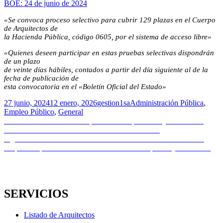
BOE: 24 de junio de 2024
«Se convoca proceso selectivo para cubrir 129 plazas en el Cuerpo
de Arquitectos de
la Hacienda Pública, código 0605, por el sistema de acceso libre»
«Quienes deseen participar en estas pruebas selectivas dispondrán
de un plazo
de veinte días hábiles, contados a partir del día siguiente al de la
fecha de publicación de
esta convocatoria en el «Boletín Oficial del Estado»
Publicado
Autor
Categorías
27 junio, 2024
12 enero, 2026
gestion1sa
Administración Pública
,
el
Empleo Público
,
General
Navegación
Entrada
Anterior
La XVI Bienal Española de Arquitectura y Urbanismo
anterior:
inicia una nueva itinerancia en Palma de Mallorca
de
Entrada
Siguiente
Presentación del informe RehabilitAcción Ciudadana.
entradas
siguiente:
Propuestas para las Administraciones Públicas | 11 de julio 10:30h
SERVICIOS
Listado de Arquitectos