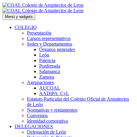
Saltar
al
contenido
Menú y widgets
COLEGIO
Presentación
Cargos representativos
Sedes y Departamentos
Órganos generales
León
Palencia
Ponferrada
Salamanca
Zamora
Agrupaciones
AUCOAL
AADIPA_CyL
Estatuto Particular del Colegio Oficial de Arquitectos
de León
Normativas y reglamentos
Convenios
Identidad corporativa
DELEGACIONES
Delegación de León