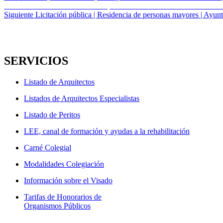
el
Navegación
Entrada
Anterior
Concurso Internacional | Nuevo Barrio de la Aviación en Ge
anterior:
Entrada
Siguiente
Licitación pública | Residencia de personas mayores | Ayunt
de
siguiente:
entradas
SERVICIOS
Listado de Arquitectos
Listados de Arquitectos Especialistas
Listado de Peritos
LEE, canal de formación y ayudas a la rehabilitación
Carné Colegial
Modalidades Colegiación
Información sobre el Visado
Tarifas de Honorarios de
Organismos Públicos