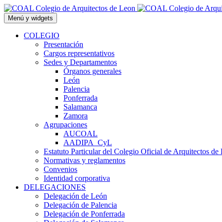
Saltar
al
Menú y widgets
contenido
COLEGIO
Presentación
Cargos representativos
Sedes y Departamentos
Órganos generales
León
Palencia
Ponferrada
Salamanca
Zamora
Agrupaciones
AUCOAL
AADIPA_CyL
Estatuto Particular del Colegio Oficial de Arquitectos de
Normativas y reglamentos
Convenios
Identidad corporativa
DELEGACIONES
Delegación de León
Delegación de Palencia
Delegación de Ponferrada