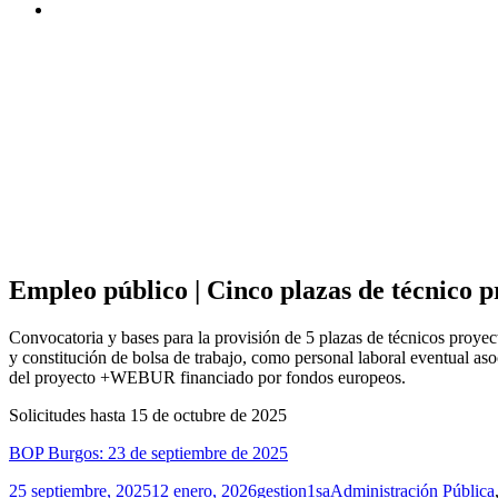
Empleo público | Cinco plazas de técnico 
Convocatoria y bases para la provisión de 5 plazas de técnicos proyect
y constitución de bolsa de trabajo, como personal laboral eventual aso
del proyecto +WEBUR financiado por fondos europeos.
Solicitudes hasta 15 de octubre de 2025
BOP Burgos: 23 de septiembre de 2025
Publicado
Autor
Categorías
25 septiembre, 2025
12 enero, 2026
gestion1sa
Administración Pública