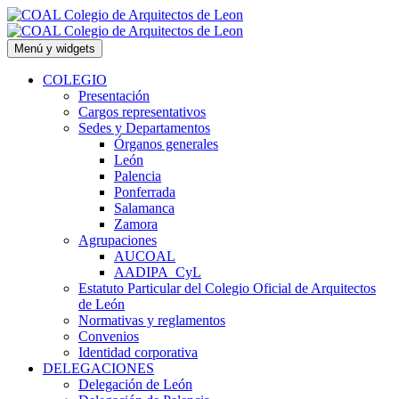
Saltar
al
contenido
Menú y widgets
COLEGIO
Presentación
Cargos representativos
Sedes y Departamentos
Órganos generales
León
Palencia
Ponferrada
Salamanca
Zamora
Agrupaciones
AUCOAL
AADIPA_CyL
Estatuto Particular del Colegio Oficial de Arquitectos
de León
Normativas y reglamentos
Convenios
Identidad corporativa
DELEGACIONES
Delegación de León