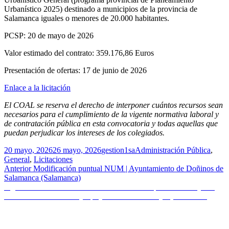
Urbanístico 2025) destinado a municipios de la provincia de
Salamanca iguales o menores de 20.000 habitantes.
PCSP: 20 de mayo de 2026
Valor estimado del contrato: 359.176,86 Euros
Presentación de ofertas: 17 de junio de 2026
Enlace a la licitación
El COAL se reserva el derecho de interponer cuántos recursos sean
necesarios para el cumplimiento de la vigente normativa laboral y
de contratación pública en esta convocatoria y todas aquellas que
puedan perjudicar los intereses de los colegiados.
Publicado
Autor
Categorías
20 mayo, 2026
26 mayo, 2026
gestion1sa
Administración Pública
,
el
General
,
Licitaciones
Navegación
Entrada
Anterior
Modificación puntual NUM | Ayuntamiento de Doñinos de
anterior:
Salamanca (Salamanca)
de
Entrada
Siguiente
Redacción de la revisión del Plan Especial del conjunto
entradas
siguiente:
histórico-artístico de Béjar | Ayuntamiento de Béjar (Salamanca)