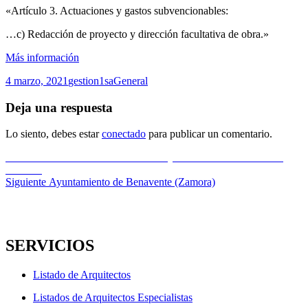
«Artículo 3. Actuaciones y gastos subvencionables:
…c) Redacción de proyecto y dirección facultativa de obra.»
Más información
Publicado
Autor
Categorías
4 marzo, 2021
gestion1sa
General
el
Deja una respuesta
Lo siento, debes estar
conectado
para publicar un comentario.
Navegación
Entrada
Anterior
Información ambiental en objetos de modelos BIM con
anterior:
eCOB®
de
Entrada
Siguiente
Ayuntamiento de Benavente (Zamora)
entradas
siguiente:
SERVICIOS
Listado de Arquitectos
Listados de Arquitectos Especialistas