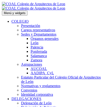
Saltar
al
contenido
Menú y widgets
COLEGIO
Presentación
Cargos representativos
Sedes y Departamentos
Órganos generales
León
Palencia
Ponferrada
Salamanca
Zamora
Agrupaciones
AUCOAL
AADIPA_CyL
Estatuto Particular del Colegio Oficial de Arquitectos
de León
Normativas y reglamentos
Convenios
Identidad corporativa
DELEGACIONES
Delegación de León