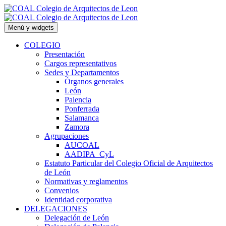
Saltar
al
contenido
Menú y widgets
COLEGIO
Presentación
Cargos representativos
Sedes y Departamentos
Órganos generales
León
Palencia
Ponferrada
Salamanca
Zamora
Agrupaciones
AUCOAL
AADIPA_CyL
Estatuto Particular del Colegio Oficial de Arquitectos
de León
Normativas y reglamentos
Convenios
Identidad corporativa
DELEGACIONES
Delegación de León