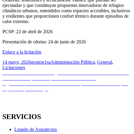
ejecutadas y que constituyan propuestas innovadoras de refugios
climáticos urbanos, entendidos como espacios accesibles, inclusivos
y resilientes que proporcionen confort térmico durante episodios de
calor extremo.
PCSP: 22 de abril de 2026
Presentación de ofertas: 24 de junio de 2026
Enlace a la licitación
Publicado
Autor
Categorías
14 mayo, 2026
gestion1sa
Administración Pública
,
General
,
el
Licitaciones
Navegación
Entrada
Anterior
Rehabilitación integral del edificio situado en Gran Vía de
anterior:
San Marcos 27, en León | Ministerio de Hacienda
de
Entrada
Siguiente
Evento VALMMA en Zamora | Soluciones técnicas para
entradas
siguiente:
arquitectos | 21 de mayo
SERVICIOS
Listado de Arquitectos