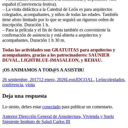
español (Convivencia festiva).
– La visita didáctica a la Catedral de León es para arquitectos
colegiados, acompañantes, y niños de todas las edades. También
tiene aforo limitado por lo que se seguirá un riguroso orden de
inscripción. Duración 1 h.
– Para la película y el fin de fiesta también es conveniente la
confirmación de asistencia y está abierta a arquitectos y
acompañantes. Duración 1 h 30 m.
Todas las actividades son GRATUITAS para arquitectos y
acompañantes, gracias a los patrocinadores: SAUNIER
DUVAL, LIGHTBLUE-IMASALEON, y REHAU.
¡OS ANIMAMOS A TOD@S A ASISTIR!
Publicado
Autor
Categorías
Etiquetas
26 septiembre, 2017
12 enero, 2026
LeonJD
COAL
,
León
colegiados
,
el
conferencia
,
visita
Deja una respuesta
Lo siento, debes estar
conectado
para publicar un comentario.
Navegación
Entrada
Anterior
Dirección General de Arquitectura, Vivienda y Suelo
anterior:
Entrada
Siguiente
Instituto de Salud Carlos III
de
siguiente: