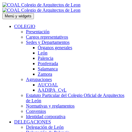
Saltar
al
contenido
Menú y widgets
COLEGIO
Presentación
Cargos representativos
Sedes y Departamentos
Órganos generales
León
Palencia
Ponferrada
Salamanca
Zamora
Agrupaciones
AUCOAL
AADIPA_CyL
Estatuto Particular del Colegio Oficial de Arquitectos
de León
Normativas y reglamentos
Convenios
Identidad corporativa
DELEGACIONES
Delegación de León