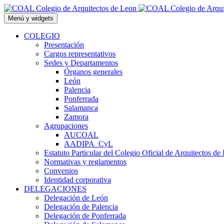
Saltar
al
Menú y widgets
contenido
COLEGIO
Presentación
Cargos representativos
Sedes y Departamentos
Órganos generales
León
Palencia
Ponferrada
Salamanca
Zamora
Agrupaciones
AUCOAL
AADIPA_CyL
Estatuto Particular del Colegio Oficial de Arquitectos de
Normativas y reglamentos
Convenios
Identidad corporativa
DELEGACIONES
Delegación de León
Delegación de Palencia
Delegación de Ponferrada