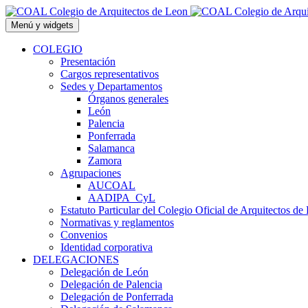
Saltar
al
Menú y widgets
contenido
COLEGIO
Presentación
Cargos representativos
Sedes y Departamentos
Órganos generales
León
Palencia
Ponferrada
Salamanca
Zamora
Agrupaciones
AUCOAL
AADIPA_CyL
Estatuto Particular del Colegio Oficial de Arquitectos de
Normativas y reglamentos
Convenios
Identidad corporativa
DELEGACIONES
Delegación de León
Delegación de Palencia
Delegación de Ponferrada