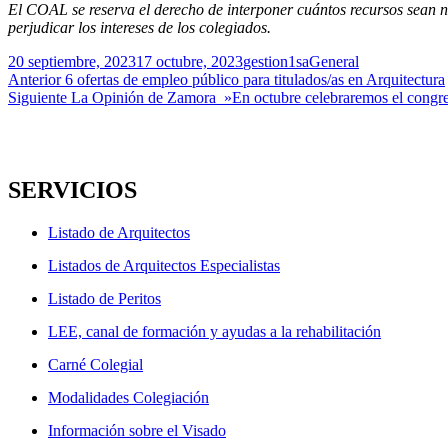
El COAL se reserva el derecho de interponer cuántos recursos sean n
perjudicar los intereses de los colegiados.
Publicado
Autor
Categorías
20 septiembre, 2023
17 octubre, 2023
gestion1sa
General
el
Navegación
Entrada
Anterior
6 ofertas de empleo público para titulados/as en Arquitectura
anterior:
Entrada
Siguiente
La Opinión de Zamora_»En octubre celebraremos el congreso
de
siguiente:
entradas
SERVICIOS
Listado de Arquitectos
Listados de Arquitectos Especialistas
Listado de Peritos
LEE, canal de formación y ayudas a la rehabilitación
Carné Colegial
Modalidades Colegiación
Información sobre el Visado