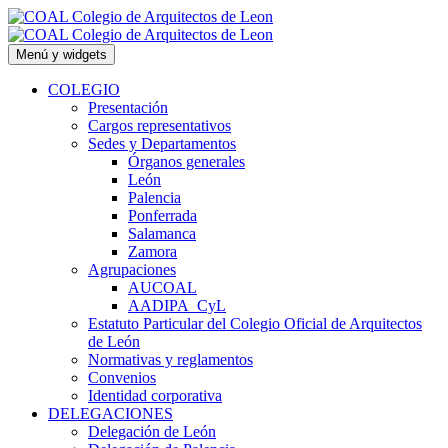
Saltar
al
contenido
Menú y widgets
COLEGIO
Presentación
Cargos representativos
Sedes y Departamentos
Órganos generales
León
Palencia
Ponferrada
Salamanca
Zamora
Agrupaciones
AUCOAL
AADIPA_CyL
Estatuto Particular del Colegio Oficial de Arquitectos
de León
Normativas y reglamentos
Convenios
Identidad corporativa
DELEGACIONES
Delegación de León