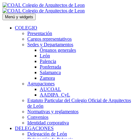
Saltar
al
contenido
Menú y widgets
COLEGIO
Presentación
Cargos representativos
Sedes y Departamentos
Órganos generales
León
Palencia
Ponferrada
Salamanca
Zamora
Agrupaciones
AUCOAL
AADIPA_CyL
Estatuto Particular del Colegio Oficial de Arquitectos
de León
Normativas y reglamentos
Convenios
Identidad corporativa
DELEGACIONES
Delegación de León