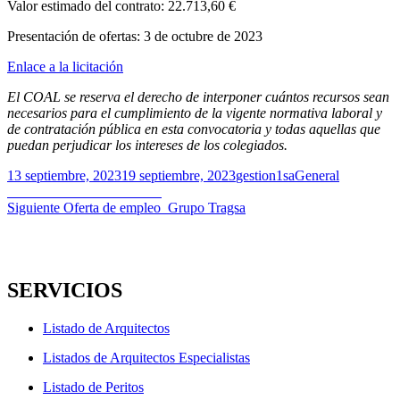
Valor estimado del contrato: 22.713,60 €
Presentación de ofertas: 3 de octubre de 2023
Enlace a la licitación
El COAL se reserva el derecho de interponer cuántos recursos sean
necesarios para el cumplimiento de la vigente normativa laboral y
de contratación pública en esta convocatoria y todas aquellas que
puedan perjudicar los intereses de los colegiados.
Publicado
Autor
Categorías
13 septiembre, 2023
19 septiembre, 2023
gestion1sa
General
el
Navegación
Entrada
Anterior
Foro ACIES 2023
anterior:
Entrada
Siguiente
Oferta de empleo_Grupo Tragsa
de
siguiente:
entradas
SERVICIOS
Listado de Arquitectos
Listados de Arquitectos Especialistas
Listado de Peritos