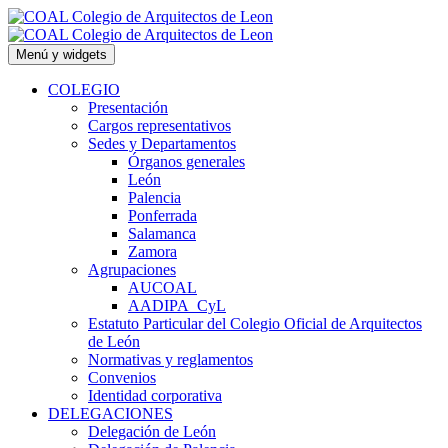
Saltar
al
contenido
Menú y widgets
COLEGIO
Presentación
Cargos representativos
Sedes y Departamentos
Órganos generales
León
Palencia
Ponferrada
Salamanca
Zamora
Agrupaciones
AUCOAL
AADIPA_CyL
Estatuto Particular del Colegio Oficial de Arquitectos
de León
Normativas y reglamentos
Convenios
Identidad corporativa
DELEGACIONES
Delegación de León