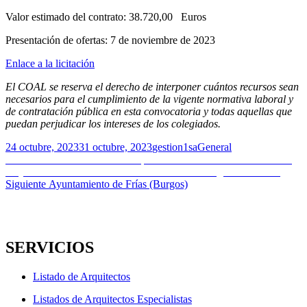
Valor estimado del contrato: 38.720,00 Euros
Presentación de ofertas: 7 de noviembre de 2023
Enlace a la licitación
El COAL se reserva el derecho de interponer cuántos recursos sean
necesarios para el cumplimiento de la vigente normativa laboral y
de contratación pública en esta convocatoria y todas aquellas que
puedan perjudicar los intereses de los colegiados.
Publicado
Autor
Categorías
24 octubre, 2023
31 octubre, 2023
gestion1sa
General
el
Navegación
Entrada
Anterior
Nota de Prensa: La arquitectura en tierra a debate los días
anterior:
27 y 28 de octubre en la sexta edición del Meeting Terra Ibérica
de
Entrada
Siguiente
Ayuntamiento de Frías (Burgos)
entradas
siguiente:
SERVICIOS
Listado de Arquitectos
Listados de Arquitectos Especialistas