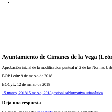
Ayuntamiento de Cimanes de la Vega (Leó
Aprobación inicial de la modificación puntual nº 2 de las Normas Urb
BOP León: 9 de marzo de 2018
BOCyL: 12 de marzo de 2018
Publicado
Autor
Categorías
15 marzo, 2018
15 marzo, 2018
gestion1sa
Normativa urbanística
el
Deja una respuesta