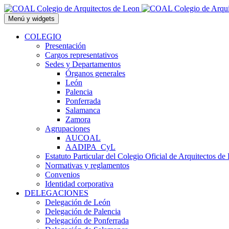
Saltar
al
Menú y widgets
contenido
COLEGIO
Presentación
Cargos representativos
Sedes y Departamentos
Órganos generales
León
Palencia
Ponferrada
Salamanca
Zamora
Agrupaciones
AUCOAL
AADIPA_CyL
Estatuto Particular del Colegio Oficial de Arquitectos de
Normativas y reglamentos
Convenios
Identidad corporativa
DELEGACIONES
Delegación de León
Delegación de Palencia
Delegación de Ponferrada