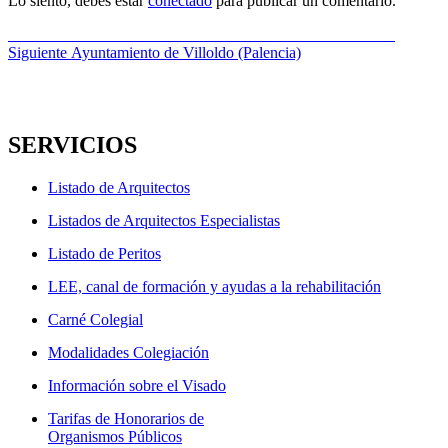
Lo siento, debes estar
conectado
para publicar un comentario.
Navegación
Entrada
Anterior
Concurso inHAUS LAB «Diseña tu casa modular».
anterior:
Entrada
Siguiente
Ayuntamiento de Villoldo (Palencia)
de
siguiente:
entradas
SERVICIOS
Listado de Arquitectos
Listados de Arquitectos Especialistas
Listado de Peritos
LEE, canal de formación y ayudas a la rehabilitación
Carné Colegial
Modalidades Colegiación
Información sobre el Visado
Tarifas de Honorarios de
Organismos Públicos