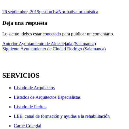
Publicado
Autor
Categorías
26 septiembre, 2019
gestion1sa
Normativa urbanística
el
Deja una respuesta
Lo siento, debes estar
conectado
para publicar un comentario.
Navegación
Entrada
Anterior
Ayuntamiento de Aldeatejada (Salamanca)
anterior:
Entrada
Siguiente
Ayuntamiento de Ciudad Rodrigo (Salamanca)
de
siguiente:
entradas
SERVICIOS
Listado de Arquitectos
Listados de Arquitectos Especialistas
Listado de Peritos
LEE, canal de formación y ayudas a la rehabilitación
Carné Colegial