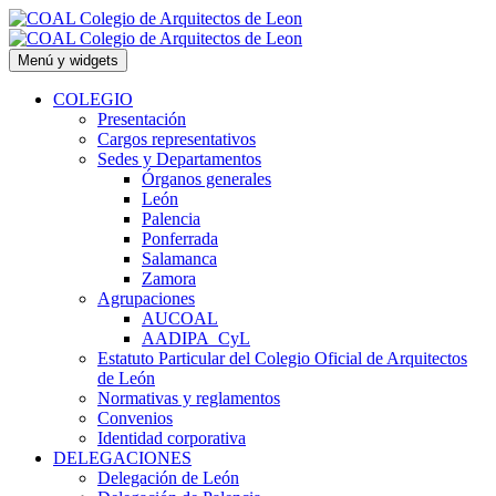
Saltar
al
contenido
Menú y widgets
COLEGIO
Presentación
Cargos representativos
Sedes y Departamentos
Órganos generales
León
Palencia
Ponferrada
Salamanca
Zamora
Agrupaciones
AUCOAL
AADIPA_CyL
Estatuto Particular del Colegio Oficial de Arquitectos
de León
Normativas y reglamentos
Convenios
Identidad corporativa
DELEGACIONES
Delegación de León