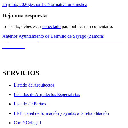
Publicado
Autor
Categorías
25 junio, 2020
gestion1sa
Normativa urbanística
el
Deja una respuesta
Lo siento, debes estar
conectado
para publicar un comentario.
Navegación
Entrada
Anterior
Ayuntamiento de Bermillo de Sayago (Zamora)
anterior:
Entrada
Siguiente
Medidas preventivas ante el COVID-19 en el sector de la
de
siguiente:
construcción
entradas
SERVICIOS
Listado de Arquitectos
Listados de Arquitectos Especialistas
Listado de Peritos
LEE, canal de formación y ayudas a la rehabilitación
Carné Colegial