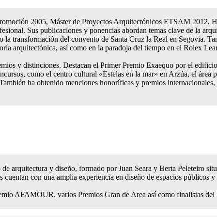
omoción 2005, Máster de Proyectos Arquitectónicos ETSAM 2012. Ha de
ofesional. Sus publicaciones y ponencias abordan temas clave de la arq
9 o la transformación del convento de Santa Cruz la Real en Segovia. T
eoría arquitectónica, así como en la paradoja del tiempo en el Rolex 
mios y distinciones. Destacan el Primer Premio Exaequo por el edifici
oncursos, como el centro cultural «Estelas en la mar» en Arzúa, el áre
 También ha obtenido menciones honoríficas y premios internacionales
o de arquitectura y diseño, formado por Juan Seara y Berta Peleteiro sit
res cuentan con una amplia experiencia en diseño de espacios públicos 
mio AFAMOUR, varios Premios Gran de Area así como finalistas del Pr