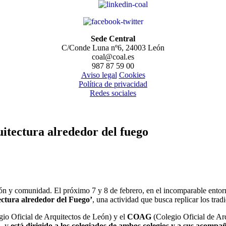
Sede Central
C/Conde Luna nº6, 24003 León
coal@coal.es
987 87 59 00
Aviso legal
Cookies
Política de privacidad
Redes sociales
uitectura alrededor del fuego
ción y comunidad. El próximo 7 y 8 de febrero, en el incomparable entor
ectura alrededor del Fuego’
, una actividad que busca replicar los trad
io Oficial de Arquitectos de León) y el
COAG
(Colegio Oficial de Arq
a, y
está dirigido a los colegiados de ambos colegios y a sus acompa