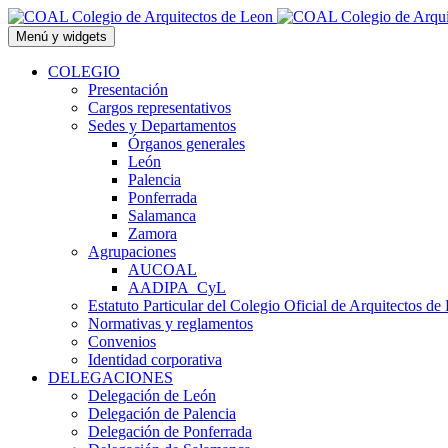
Saltar
al
Menú y widgets
contenido
COLEGIO
Presentación
Cargos representativos
Sedes y Departamentos
Órganos generales
León
Palencia
Ponferrada
Salamanca
Zamora
Agrupaciones
AUCOAL
AADIPA_CyL
Estatuto Particular del Colegio Oficial de Arquitectos de
Normativas y reglamentos
Convenios
Identidad corporativa
DELEGACIONES
Delegación de León
Delegación de Palencia
Delegación de Ponferrada