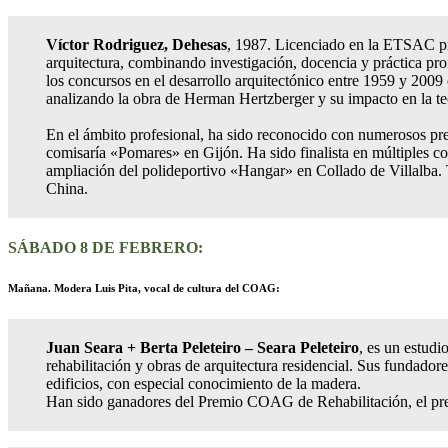
Víctor Rodriguez, Dehesas
, 1987. Licenciado en la ETSAC pr
arquitectura, combinando investigación, docencia y práctica pr
los concursos en el desarrollo arquitectónico entre 1959 y 200
analizando la obra de Herman Hertzberger y su impacto en la t
En el ámbito profesional, ha sido reconocido con numerosos pre
comisaría «Pomares» en Gijón. Ha sido finalista en múltiples c
ampliación del polideportivo «Hangar» en Collado de Villalba.
China.
SÁBADO 8 DE FEBRERO:
Mañana. Modera Luis Pita, vocal de cultura del COAG:
Juan Seara + Berta Peleteiro – Seara Peleteiro
, es un estudi
rehabilitación y obras de arquitectura residencial. Sus fundado
edificios, con especial conocimiento de la madera.
Han sido ganadores del Premio COAG de Rehabilitación, el pre