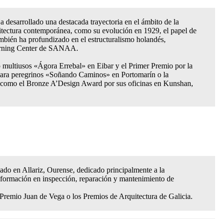
sarrollado una destacada trayectoria en el ámbito de la
uitectura contemporánea, como su evolución en 1929, el papel de
ambién ha profundizado en el estructuralismo holandés,
Learning Center de SANAA.
o multiusos «Ágora Errebal» en Eibar y el Primer Premio por la
a para peregrinos «Soñando Caminos» en Portomarín o la
, como el Bronze A’Design Award por sus oficinas en Kunshan,
uado en Allariz, Ourense, dedicado principalmente a la
y formación en inspección, reparación y mantenimiento de
emio Juan de Vega o los Premios de Arquitectura de Galicia.