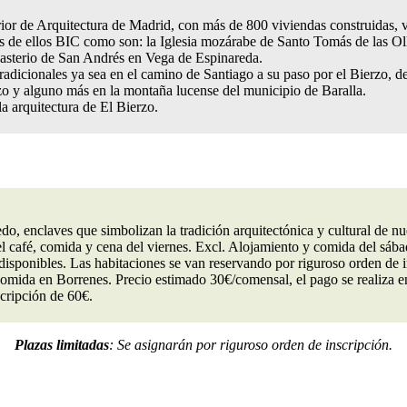
erior de Arquitectura de Madrid, con más de 800 viviendas construidas,
os de ellos BIC como son: la Iglesia mozárabe de Santo Tomás de las O
onasterio de San Andrés en Vega de Espinareda.
 tradicionales ya sea en el camino de Santiago a su paso por el Bierzo
rzo y alguno más en la montaña lucense del municipio de Baralla.
 arquitectura de El Bierzo.
o, enclaves que simbolizan la tradición arquitectónica y cultural de nu
del café, comida y cena del viernes. Excl. Alojamiento y comida del sába
 disponibles. Las habitaciones se van reservando por riguroso orden de 
mida en Borrenes. Precio estimado 30€/comensal, el pago se realiza en
scripción de 60€.
Plazas limitadas
: Se asignarán por riguroso orden de inscripción.