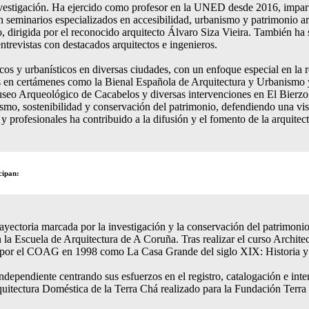
 investigación. Ha ejercido como profesor en la UNED desde 2016, impar
en seminarios especializados en accesibilidad, urbanismo y patrimonio ar
xto, dirigida por el reconocido arquitecto Álvaro Siza Vieira. También ha
ntrevistas con destacados arquitectos e ingenieros.
cos y urbanísticos en diversas ciudades, con un enfoque especial en la r
s en certámenes como la Bienal Española de Arquitectura y Urbanismo 
useo Arqueológico de Cacabelos y diversas intervenciones en El Bierzo,
mo, sostenibilidad y conservación del patrimonio, defendiendo una visi
 y profesionales ha contribuido a la difusión y el fomento de la arquite
cipan:
rayectoria marcada por la investigación y la conservación del patrimoni
la Escuela de Arquitectura de A Coruña. Tras realizar el curso Architec
a por el COAG en 1998 como La Casa Grande del siglo XIX: Historia 
independiente centrando sus esfuerzos en el registro, catalogación e int
rquitectura Doméstica de la Terra Chá realizado para la Fundación Ter