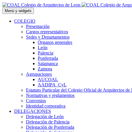
Saltar
al
Menú y widgets
contenido
COLEGIO
Presentación
Cargos representativos
Sedes y Departamentos
Órganos generales
León
Palencia
Ponferrada
Salamanca
Zamora
Agrupaciones
AUCOAL
AADIPA_CyL
Estatuto Particular del Colegio Oficial de Arquitectos de
Normativas y reglamentos
Convenios
Identidad corporativa
DELEGACIONES
Delegación de León
Delegación de Palencia
Delegación de Ponferrada